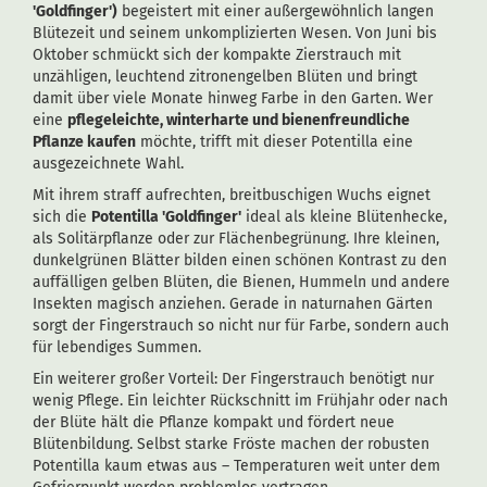
'Goldfinger')
begeistert mit einer außergewöhnlich langen
Blütezeit und seinem unkomplizierten Wesen. Von Juni bis
Oktober schmückt sich der kompakte Zierstrauch mit
unzähligen, leuchtend zitronengelben Blüten und bringt
damit über viele Monate hinweg Farbe in den Garten. Wer
eine
pflegeleichte, winterharte und bienenfreundliche
Pflanze kaufen
möchte, trifft mit dieser Potentilla eine
ausgezeichnete Wahl.
Mit ihrem straff aufrechten, breitbuschigen Wuchs eignet
sich die
Potentilla 'Goldfinger'
ideal als kleine Blütenhecke,
als Solitärpflanze oder zur Flächenbegrünung. Ihre kleinen,
dunkelgrünen Blätter bilden einen schönen Kontrast zu den
auffälligen gelben Blüten, die Bienen, Hummeln und andere
Insekten magisch anziehen. Gerade in naturnahen Gärten
sorgt der Fingerstrauch so nicht nur für Farbe, sondern auch
für lebendiges Summen.
Ein weiterer großer Vorteil: Der Fingerstrauch benötigt nur
wenig Pflege. Ein leichter Rückschnitt im Frühjahr oder nach
der Blüte hält die Pflanze kompakt und fördert neue
Blütenbildung. Selbst starke Fröste machen der robusten
Potentilla kaum etwas aus – Temperaturen weit unter dem