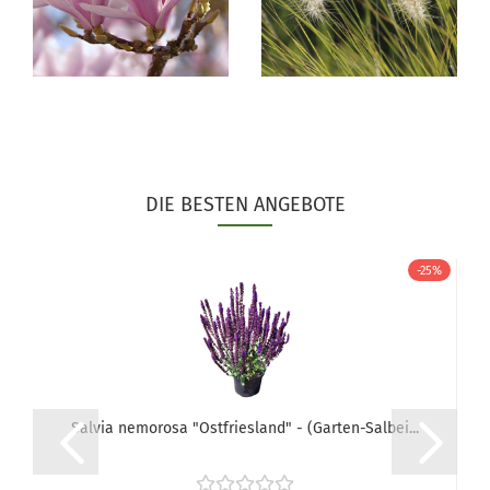
DIE BESTEN ANGEBOTE
24%
-25%
Salvia nemorosa "Ostfriesland" - (Garten-Salbei...