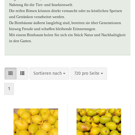
Nahrung für die Tier- und Insektenwelt.
Die reifen Birnen können direkt vernascht oder zu köstlichen Speisen
und Getränken verarbeitet werden.
Da Birnbäume äußerst langlebig sind, bereiten sie über Generationen
hinweg Freude und schaffen bleibende Erinnerungen.
Mit einem Birnbaum holen Sie sich ein Stück Natur und Nachhaltigkeit
in den Garten.
Sortieren nach
pro Seite
Sortieren nach
720 pro Seite
1