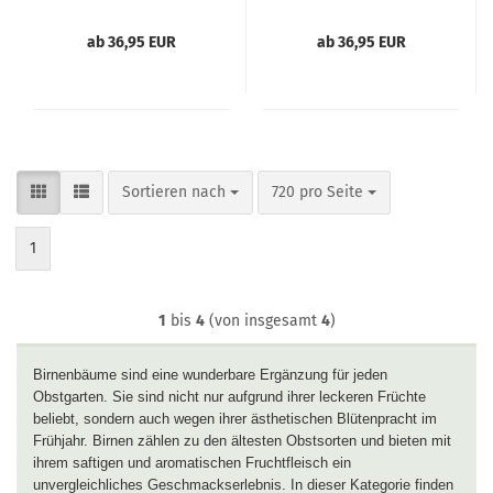
ab 36,95 EUR
ab 36,95 EUR
Sortieren nach
pro Seite
Sortieren nach
720 pro Seite
1
1
bis
4
(von insgesamt
4
)
Birnenbäume sind eine wunderbare Ergänzung für jeden
Obstgarten. Sie sind nicht nur aufgrund ihrer leckeren Früchte
beliebt, sondern auch wegen ihrer ästhetischen Blütenpracht im
Frühjahr. Birnen zählen zu den ältesten Obstsorten und bieten mit
ihrem saftigen und aromatischen Fruchtfleisch ein
unvergleichliches Geschmackserlebnis. In dieser Kategorie finden