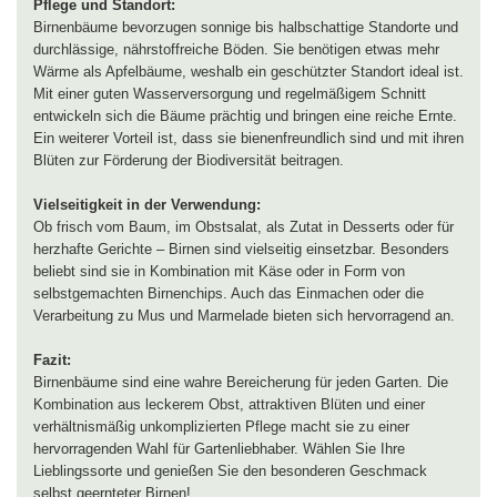
Pflege und Standort:
Birnenbäume bevorzugen sonnige bis halbschattige Standorte und
durchlässige, nährstoffreiche Böden. Sie benötigen etwas mehr
Wärme als Apfelbäume, weshalb ein geschützter Standort ideal ist.
Mit einer guten Wasserversorgung und regelmäßigem Schnitt
entwickeln sich die Bäume prächtig und bringen eine reiche Ernte.
Ein weiterer Vorteil ist, dass sie bienenfreundlich sind und mit ihren
Blüten zur Förderung der Biodiversität beitragen.
Vielseitigkeit in der Verwendung:
Ob frisch vom Baum, im Obstsalat, als Zutat in Desserts oder für
herzhafte Gerichte – Birnen sind vielseitig einsetzbar. Besonders
beliebt sind sie in Kombination mit Käse oder in Form von
selbstgemachten Birnenchips. Auch das Einmachen oder die
Verarbeitung zu Mus und Marmelade bieten sich hervorragend an.
Fazit:
Birnenbäume sind eine wahre Bereicherung für jeden Garten. Die
Kombination aus leckerem Obst, attraktiven Blüten und einer
verhältnismäßig unkomplizierten Pflege macht sie zu einer
hervorragenden Wahl für Gartenliebhaber. Wählen Sie Ihre
Lieblingssorte und genießen Sie den besonderen Geschmack
selbst geernteter Birnen!