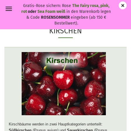
Gratis-Rose sichern: Rose
The Fairy rosa, pink,
rot
oder
Sea Foam weiß
in den Warenkorb legen
& Code
ROSENSOMMER
eingeben (ab 150 €
Bestellwert).
KIRSCHEN
Kirschbäume werden in zwei Hauptkategorien unterteilt:
Süßkirschen
(Prunus avium) und
Sauerkirschen
(Prunus