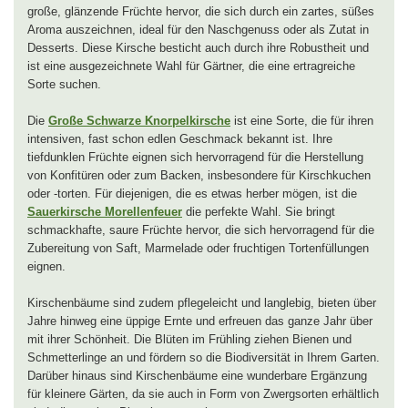
große, glänzende Früchte hervor, die sich durch ein zartes, süßes
Aroma auszeichnen, ideal für den Naschgenuss oder als Zutat in
Desserts. Diese Kirsche besticht auch durch ihre Robustheit und
ist eine ausgezeichnete Wahl für Gärtner, die eine ertragreiche
Sorte suchen.
Die
Große Schwarze Knorpelkirsche
ist eine Sorte, die für ihren
intensiven, fast schon edlen Geschmack bekannt ist. Ihre
tiefdunklen Früchte eignen sich hervorragend für die Herstellung
von Konfitüren oder zum Backen, insbesondere für Kirschkuchen
oder -torten. Für diejenigen, die es etwas herber mögen, ist die
Sauerkirsche Morellenfeuer
die perfekte Wahl. Sie bringt
schmackhafte, saure Früchte hervor, die sich hervorragend für die
Zubereitung von Saft, Marmelade oder fruchtigen Tortenfüllungen
eignen.
Kirschenbäume sind zudem pflegeleicht und langlebig, bieten über
Jahre hinweg eine üppige Ernte und erfreuen das ganze Jahr über
mit ihrer Schönheit. Die Blüten im Frühling ziehen Bienen und
Schmetterlinge an und fördern so die Biodiversität in Ihrem Garten.
Darüber hinaus sind Kirschenbäume eine wunderbare Ergänzung
für kleinere Gärten, da sie auch in Form von Zwergsorten erhältlich