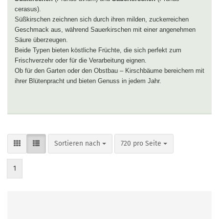
cerasus).
Süßkirschen zeichnen sich durch ihren milden, zuckerreichen
Geschmack aus, während Sauerkirschen mit einer angenehmen
Säure überzeugen.
Beide Typen bieten köstliche Früchte, die sich perfekt zum
Frischverzehr oder für die Verarbeitung eignen.
Ob für den Garten oder den Obstbau – Kirschbäume bereichern mit
ihrer Blütenpracht und bieten Genuss in jedem Jahr.
Sortieren nach
pro Seite
Sortieren nach
720 pro Seite
1