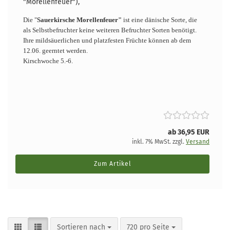
"Morellenfeuer"),
Die "
Sauerkirsche Morellenfeuer"
ist eine dänische Sorte, die
als Selbstbefruchter keine weiteren Befruchter Sorten benötigt.
Ihre mildsäuerlichen und platzfesten Früchte können ab dem
12.06. geerntet werden.
Kirschwoche 5.-6.
ab 36,95 EUR
inkl. 7% MwSt. zzgl.
Versand
Zum Artikel
Sortieren nach
pro Seite
Sortieren nach
720 pro Seite