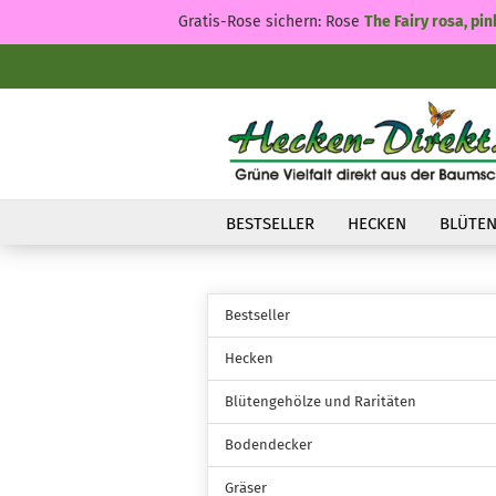
Gratis-Rose sichern: Rose
The Fairy rosa, pin
BESTSELLER
HECKEN
BLÜTEN
Bestseller
Hecken
Blütengehölze und Raritäten
Bodendecker
Gräser