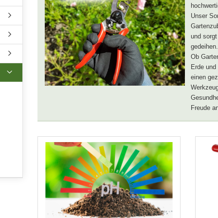
hochwert
Unser Sor
Gartenzub
und sorgt
gedeihen
Ob Garten
Erde und 
einen gez
Werkzeug
Gesundhei
Freude an