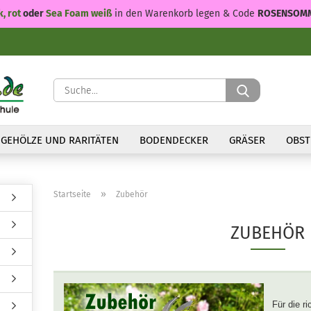
k, rot
oder
Sea Foam weiß
in den Warenkorb legen & Code
ROSENSOM
Suche...
GEHÖLZE UND RARITÄTEN
BODENDECKER
GRÄSER
OBST
»
Startseite
Zubehör
ZUBEHÖR
Für die ri