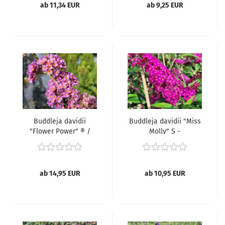
ab 11,34 EUR
ab 9,25 EUR
Buddleja davidii
Buddleja davidii "Miss
"Flower Power" ® /
Molly" S -
"Bicolor" -
Sommerflieder "Miss
(Sommerflieder
Molly" S),
"Flower Power" ® /
"Bicolor"),
ab 14,95 EUR
ab 10,95 EUR