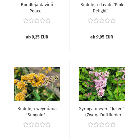
Buddleja davidii
Buddleja davidii 'Pink
'Peace' -
Delight' -
(Sommerflieder
(Sommerflieder 'Pink
'Peace'),
Delight'),
ab 9,25 EUR
ab 9,95 EUR
Buddleja weyeriana
Syringa meyeri "Josee"
"Sungold" -
- (Zwerg-Duftflieder
(Sommerflieder
"Josee"),
"Sungold"),