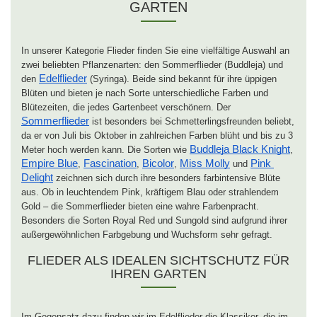
GARTEN
In unserer Kategorie Flieder finden Sie eine vielfältige Auswahl an
zwei beliebten Pflanzenarten: den Sommerflieder (Buddleja) und
Edelflieder
den
(Syringa). Beide sind bekannt für ihre üppigen
Blüten und bieten je nach Sorte unterschiedliche Farben und
Blütezeiten, die jedes Gartenbeet verschönern. Der
Sommerflieder
ist besonders bei Schmetterlingsfreunden beliebt,
da er von Juli bis Oktober in zahlreichen Farben blüht und bis zu 3
Buddleja Black Knight
Meter hoch werden kann. Die Sorten wie
,
Empire Blue
Fascination
Bicolor
Miss Molly
Pink 
,
,
,
und
Delight
zeichnen sich durch ihre besonders farbintensive Blüte
aus. Ob in leuchtendem Pink, kräftigem Blau oder strahlendem
Gold – die Sommerflieder bieten eine wahre Farbenpracht.
Besonders die Sorten Royal Red und Sungold sind aufgrund ihrer
außergewöhnlichen Farbgebung und Wuchsform sehr gefragt.
FLIEDER ALS IDEALEN SICHTSCHUTZ FÜR
IHREN GARTEN
Im Gegensatz dazu finden wir im Edelflieder die Klassiker, die im