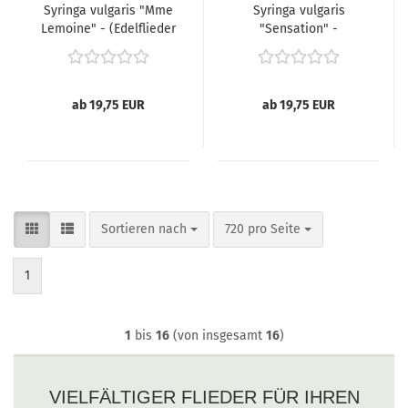
Syringa vulgaris "Mme
Syringa vulgaris
Lemoine" - (Edelflieder
"Sensation" -
"Mme Lemoine"),
(Edelflieder
"Sensation"),
ab 19,75 EUR
ab 19,75 EUR
Sortieren nach
pro Seite
Sortieren nach
720 pro Seite
1
1
bis
16
(von insgesamt
16
)
VIELFÄLTIGER FLIEDER FÜR IHREN