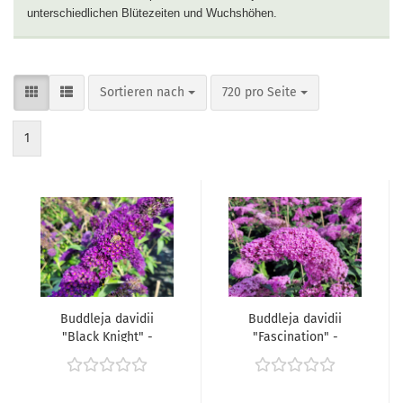
unterschiedlichen Blütezeiten und Wuchshöhen.
Sortieren nach
pro Seite
Sortieren nach
720 pro Seite
1
Buddleja davidii
Buddleja davidii
"Black Knight" -
"Fascination" -
(Sommerflieder "Black
(Sommerflieder
Knight"),
"Fascination"),