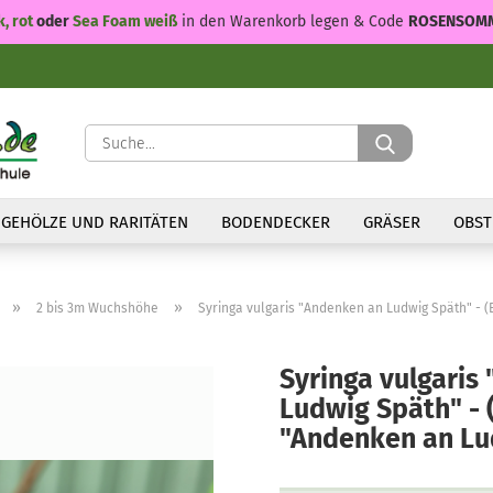
k, rot
oder
Sea Foam weiß
in den Warenkorb legen & Code
ROSENSOM
Suche...
GEHÖLZE UND RARITÄTEN
BODENDECKER
GRÄSER
OBST
»
»
2 bis 3m Wuchshöhe
Syringa vulgaris "Andenken an Ludwig Späth" - (
Syringa vulgaris
Ludwig Späth" - 
"Andenken an Lu