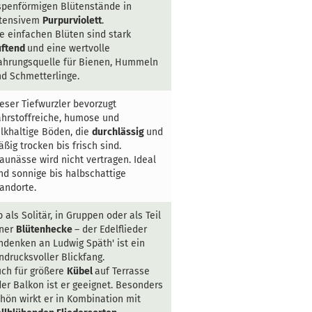
spenförmigen Blütenstände in
ntensivem
Purpurviolett
.
e einfachen Blüten sind stark
uftend
und eine wertvolle
ahrungsquelle für Bienen, Hummeln
d Schmetterlinge.
eser Tiefwurzler bevorzugt
hrstoffreiche, humose und
lkhaltige Böden, die
durchlässig
und
ßig trocken bis frisch sind.
aunässe wird nicht vertragen. Ideal
nd sonnige bis halbschattige
andorte.
 als Solitär, in Gruppen oder als Teil
iner
Blütenhecke
– der Edelflieder
ndenken an Ludwig Späth' ist ein
ndrucksvoller Blickfang.
ch für größere
Kübel
auf Terrasse
er Balkon ist er geeignet. Besonders
hön wirkt er in Kombination mit