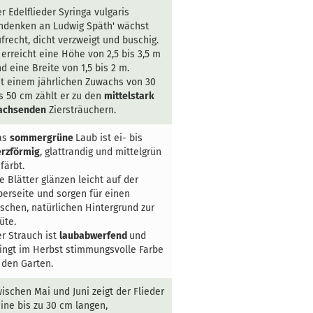
r Edelflieder Syringa vulgaris
ndenken an Ludwig Späth' wächst
frecht, dicht verzweigt und buschig.
 erreicht eine Höhe von 2,5 bis 3,5 m
d eine Breite von 1,5 bis 2 m.
t einem jährlichen Zuwachs von 30
s 50 cm zählt er zu den
mittelstark
achsenden
Ziersträuchern.
as
sommergrüne
Laub ist ei- bis
erzförmig
, glattrandig und mittelgrün
färbt.
e Blätter glänzen leicht auf der
erseite und sorgen für einen
ischen, natürlichen Hintergrund zur
üte.
r Strauch ist
laubabwerfend
und
ingt im Herbst stimmungsvolle Farbe
 den Garten.
ischen Mai und Juni zeigt der Flieder
ine bis zu 30 cm langen,