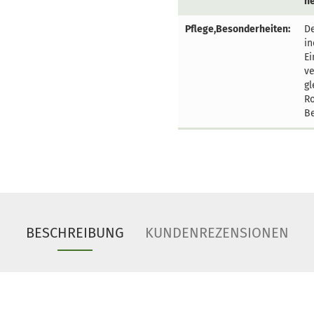
he
Pflege,Besonderheiten:
De
in
Ei
ve
gl
Ro
Be
BESCHREIBUNG
KUNDENREZENSIONEN