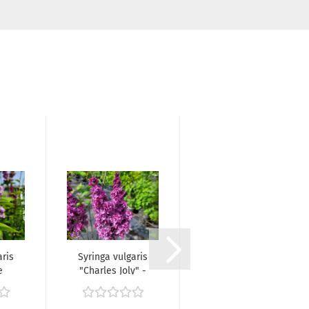
aris
Syringa vulgaris
Spiraea billardii
e
"Charles Joly" -
'Triumphans' -
..
(Edelflieder...
(Kolbenspiere),...