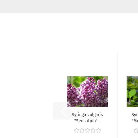
Syringa vulgaris
Syr
"Sensation" -
"M
(Edelflieder...
- 