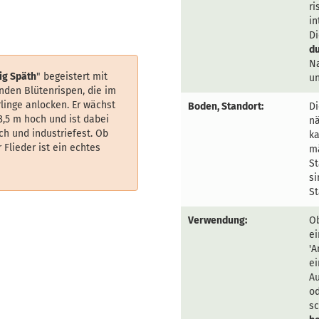
ri
i
Di
d
N
ig Späth
" begeistert mit
un
enden Blütenrispen, die im
linge anlocken. Er wächst
Boden, Standort:
Di
3,5 m hoch und ist dabei
nä
ich und industriefest. Ob
ka
 Flieder ist ein echtes
mä
St
si
St
Verwendung:
Ob
e
'A
ei
Au
od
sc