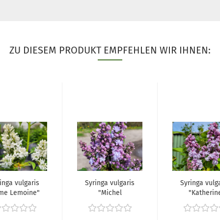
ZU DIESEM PRODUKT EMPFEHLEN WIR IHNEN:
inga vulgaris
Syringa vulgaris
Syringa vulg
me Lemoine"
"Michel
"Katherin
(Edelflieder...
Buchner" -
Havemeyer".
(Edelflieder...