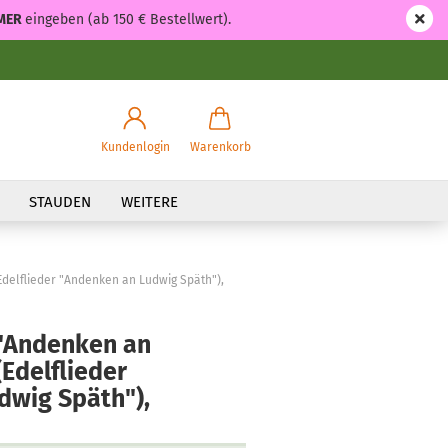
MER
eingeben (ab 150 € Bestellwert).
Kundenlogin
Warenkorb
STAUDEN
WEITERE
Edelflieder "Andenken an Ludwig Späth"),
 "Andenken an
(Edelflieder
dwig Späth"),