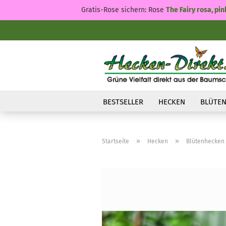
Gratis-Rose sichern: Rose
The Fairy rosa, pin
BESTSELLER
HECKEN
BLÜTEN
»
»
Startseite
Hecken
Blütenhecken