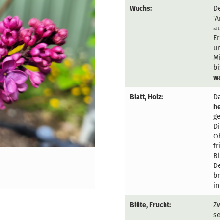
Wuchs:
De
'A
au
Er
un
Mi
bi
w
Blatt, Holz:
D
h
ge
Di
Ob
fr
Bl
De
br
in
Blüte, Frucht:
Zw
se