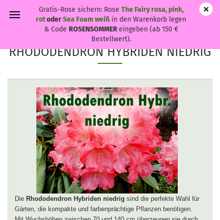
Gratis-Rose sichern: Rose
The Fairy rosa, pink,
rot
oder
Sea Foam weiß
in den Warenkorb legen
& Code
ROSENSOMMER
eingeben (ab 150 €
Bestellwert).
RHODODENDRON HYBRIDEN NIEDRIG
Die
Rhododendron Hybriden niedrig
sind die perfekte Wahl für
Gärten, die kompakte und farbenprächtige Pflanzen benötigen.
Mit Wuchshöhen zwischen 70 und 140 cm überzeugen sie durch