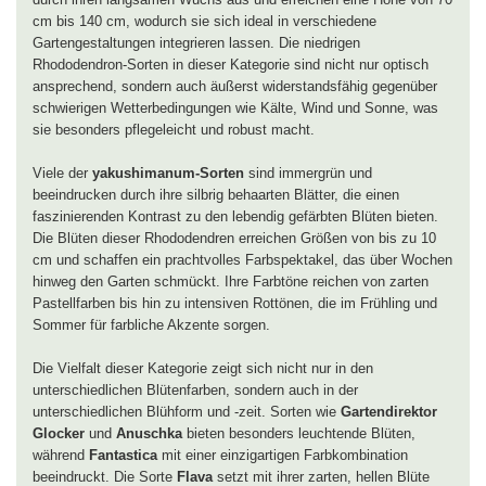
cm bis 140 cm, wodurch sie sich ideal in verschiedene
Gartengestaltungen integrieren lassen. Die niedrigen
Rhododendron-Sorten in dieser Kategorie sind nicht nur optisch
ansprechend, sondern auch äußerst widerstandsfähig gegenüber
schwierigen Wetterbedingungen wie Kälte, Wind und Sonne, was
sie besonders pflegeleicht und robust macht.
Viele der
yakushimanum-Sorten
sind immergrün und
beeindrucken durch ihre silbrig behaarten Blätter, die einen
faszinierenden Kontrast zu den lebendig gefärbten Blüten bieten.
Die Blüten dieser Rhododendren erreichen Größen von bis zu 10
cm und schaffen ein prachtvolles Farbspektakel, das über Wochen
hinweg den Garten schmückt. Ihre Farbtöne reichen von zarten
Pastellfarben bis hin zu intensiven Rottönen, die im Frühling und
Sommer für farbliche Akzente sorgen.
Die Vielfalt dieser Kategorie zeigt sich nicht nur in den
unterschiedlichen Blütenfarben, sondern auch in der
unterschiedlichen Blühform und -zeit. Sorten wie
Gartendirektor
Glocker
und
Anuschka
bieten besonders leuchtende Blüten,
während
Fantastica
mit einer einzigartigen Farbkombination
beeindruckt. Die Sorte
Flava
setzt mit ihrer zarten, hellen Blüte