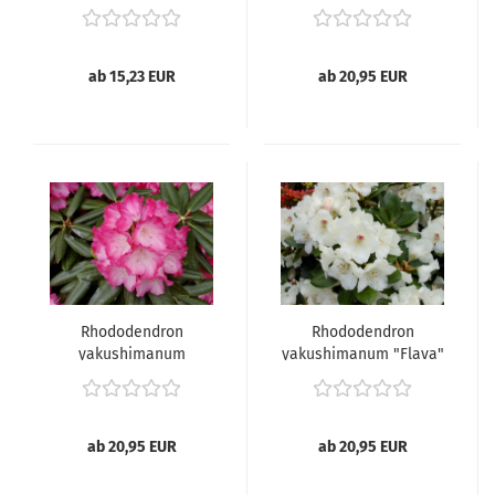
"Gartendirektor
"Anuschka" -
Glocker" -
(Rhododendron
(Rhododendron
"Anuschka"),
"Gartendirektor
ab 15,23 EUR
ab 20,95 EUR
Glocker"),
Rhododendron
Rhododendron
yakushimanum
yakushimanum "Flava"
"Fantastica" -
- (Rhododendron
(Rhododendron
"Flava"),
"Fantastica"),
ab 20,95 EUR
ab 20,95 EUR