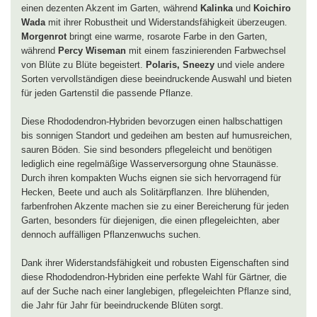
einen dezenten Akzent im Garten, während
Kalinka
und
Koichiro
Wada
mit ihrer Robustheit und Widerstandsfähigkeit überzeugen.
Morgenrot
bringt eine warme, rosarote Farbe in den Garten,
während
Percy Wiseman
mit einem faszinierenden Farbwechsel
von Blüte zu Blüte begeistert.
Polaris, Sneezy
und viele andere
Sorten vervollständigen diese beeindruckende Auswahl und bieten
für jeden Gartenstil die passende Pflanze.
Diese Rhododendron-Hybriden bevorzugen einen halbschattigen
bis sonnigen Standort und gedeihen am besten auf humusreichen,
sauren Böden. Sie sind besonders pflegeleicht und benötigen
lediglich eine regelmäßige Wasserversorgung ohne Staunässe.
Durch ihren kompakten Wuchs eignen sie sich hervorragend für
Hecken, Beete und auch als Solitärpflanzen. Ihre blühenden,
farbenfrohen Akzente machen sie zu einer Bereicherung für jeden
Garten, besonders für diejenigen, die einen pflegeleichten, aber
dennoch auffälligen Pflanzenwuchs suchen.
Dank ihrer Widerstandsfähigkeit und robusten Eigenschaften sind
diese Rhododendron-Hybriden eine perfekte Wahl für Gärtner, die
auf der Suche nach einer langlebigen, pflegeleichten Pflanze sind,
die Jahr für Jahr für beeindruckende Blüten sorgt.