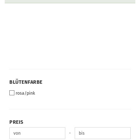
BLÜTENFARBE
BLÜTENFARBE
rosa/pink
PREIS
PREIS
Preis bis
-