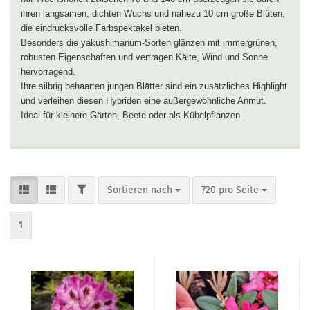
ihren langsamen, dichten Wuchs und nahezu 10 cm große Blüten,
die eindrucksvolle Farbspektakel bieten.
Besonders die yakushimanum-Sorten glänzen mit immergrünen,
robusten Eigenschaften und vertragen Kälte, Wind und Sonne
hervorragend.
Ihre silbrig behaarten jungen Blätter sind ein zusätzliches Highlight
und verleihen diesen Hybriden eine außergewöhnliche Anmut.
Ideal für kleinere Gärten, Beete oder als Kübelpflanzen.
FILTER
Sortieren nach
pro Seite
Sortieren nach
720 pro Seite
1