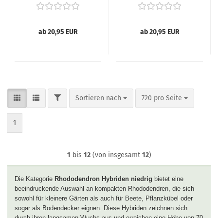
"Polaris" -
"Sneezy" -
(Rhododendron
(Rhododendron
"Polaris"),
"Sneezy"),
ab 20,95 EUR
ab 20,95 EUR
FILTER
Sortieren nach
pro Seite
Sortieren nach
720 pro Seite
1
1
bis
12
(von insgesamt
12
)
Die Kategorie
Rhododendron Hybriden niedrig
bietet eine
beeindruckende Auswahl an kompakten Rhododendren, die sich
sowohl für kleinere Gärten als auch für Beete, Pflanzkübel oder
sogar als Bodendecker eignen. Diese Hybriden zeichnen sich
durch ihren langsamen Wuchs aus und erreichen eine Höhe von 70