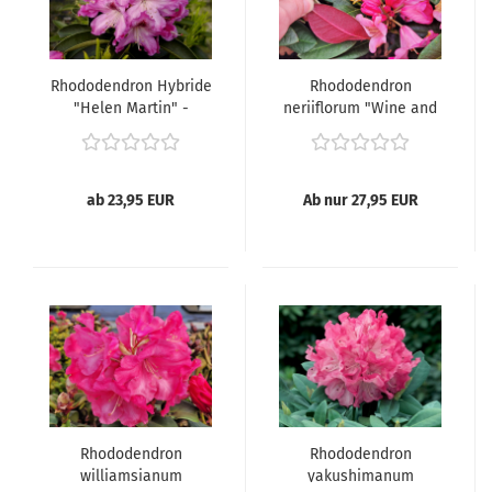
Rhododendron Hybride
Rhododendron
"Helen Martin" -
neriiflorum "Wine and
(Rhododendron "Helen
Roses" -
Martin"),
(Rhododendron "Wine
and Roses"),
ab 23,95 EUR
Ab nur 27,95 EUR
Rhododendron
Rhododendron
williamsianum
yakushimanum