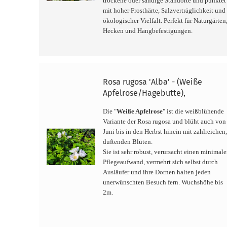
trockene oder sandige Standorte und punktet
mit hoher Frosthärte, Salzverträglichkeit und
ökologischer Vielfalt. Perfekt für Naturgärten
Hecken und Hangbefestigungen.
Rosa rugosa 'Alba' - (Weiße
Apfelrose/Hagebutte),
Die "
Weiße Apfelrose
" ist die weißblühende
Variante der Rosa rugosa und blüht auch von
Juni bis in den Herbst hinein mit zahlreichen
duftenden Blüten.
Sie ist sehr robust, verursacht einen minimal
Pflegeaufwand, vermehrt sich selbst durch
Ausläufer und ihre Dornen halten jeden
unerwünschten Besuch fern. Wuchshöhe bis
2m.