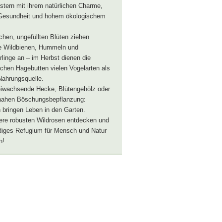
stern mit ihrem natürlichen Charme,
 Gesundheit und hohem ökologischem
achen, ungefüllten Blüten ziehen
he Wildbienen, Hummeln und
linge an – im Herbst dienen die
ichen Hagebutten vielen Vogelarten als
Nahrungsquelle.
eiwachsende Hecke, Blütengehölz oder
rnahen Böschungsbepflanzung:
 bringen Leben in den Garten.
ere robusten Wildrosen entdecken und
diges Refugium für Mensch und Natur
n!