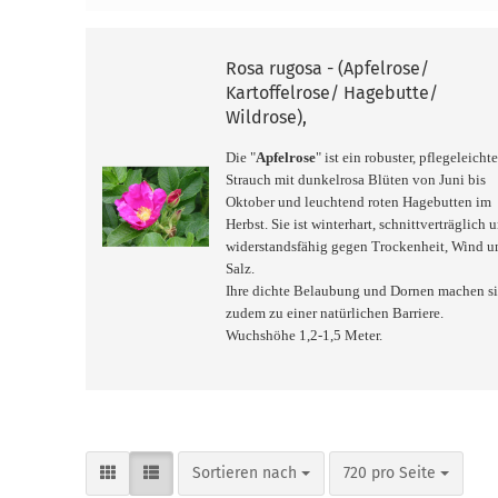
Rosa rugosa - (Apfelrose/
Kartoffelrose/ Hagebutte/
Wildrose),
Die "
Apfelrose
" ist ein robuster, pflegeleichte
Strauch mit dunkelrosa Blüten von Juni bis
Oktober und leuchtend roten Hagebutten im
Herbst. Sie ist winterhart, schnittverträglich 
widerstandsfähig gegen Trockenheit, Wind u
Salz.
Ihre dichte Belaubung und Dornen machen s
zudem zu einer natürlichen Barriere.
Wuchshöhe 1,2-1,5 Meter.
Sortieren nach
pro Seite
Sortieren nach
720 pro Seite