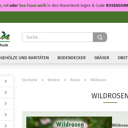
k, rot
oder
Sea Foam weiß
in den Warenkorb legen & Code
ROSENSOM
Suche...
GEHÖLZE UND RARITÄTEN
BODENDECKER
GRÄSER
OBST
»
»
»
Startseite
Weitere
Rosen
Wildrosen
WILDROSE
Wildros