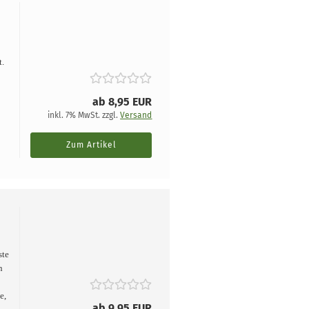
t.
ab 8,95 EUR
inkl. 7% MwSt. zzgl.
Versand
Zum Artikel
ste
n
e,
ab 9,95 EUR