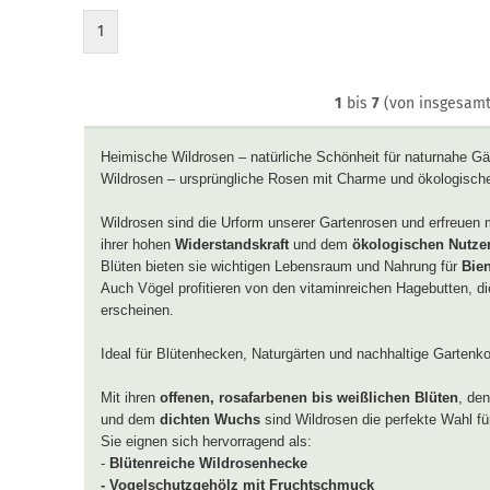
1
1
bis
7
(von insgesam
Heimische Wildrosen – natürliche Schönheit für naturnahe Gä
Wildrosen – ursprüngliche Rosen mit Charme und ökologisc
Wildrosen sind die Urform unserer Gartenrosen und erfreuen m
ihrer hohen
Widerstandskraft
und dem
ökologischen Nutze
Blüten bieten sie wichtigen Lebensraum und Nahrung für
Bie
Auch Vögel profitieren von den vitaminreichen Hagebutten, 
erscheinen.
Ideal für Blütenhecken, Naturgärten und nachhaltige Gartenk
Mit ihren
offenen, rosafarbenen bis weißlichen Blüten
, de
und dem
dichten Wuchs
sind Wildrosen die perfekte Wahl fü
Sie eignen sich hervorragend als:
-
Blütenreiche Wildrosenhecke
- Vogelschutzgehölz mit Fruchtschmuck