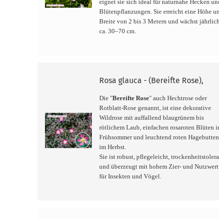
eignet sie sich ideal für naturnahe Hecken un
Blütenpflanzungen. Sie erreicht eine Höhe u
Breite von 2 bis 3 Metern und wächst jährlic
ca. 30–70 cm.
Rosa glauca - (Bereifte Rose),
Die "
Bereifte Rose
" auch Hechtrose oder
Rotblatt-Rose genannt, ist eine dekorative
Wildrose mit auffallend blaugrünem bis
rötlichem Laub, einfachen rosaroten Blüten 
Frühsommer und leuchtend roten Hagebutte
im Herbst.
Sie ist robust, pflegeleicht, trockenheitstoler
und überzeugt mit hohem Zier- und Nutzwert
für Insekten und Vögel.