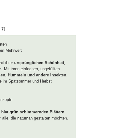
t
7
)
rten
hem Mehrwert
it ihrer
ursprünglichen Schönheit
,
n
. Mit ihren einfachen, ungefüllten
nen, Hummeln und andere Insekten
.
die im Spätsommer und Herbst
onzepte
n
blaugrün schimmernden Blättern
r alle, die naturnah gestalten möchten.