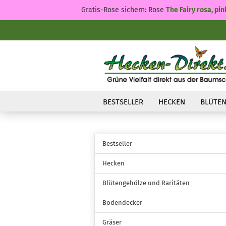
Gratis-Rose sichern: Rose
The Fairy rosa, pin
BESTSELLER
HECKEN
BLÜTEN
Bestseller
Hecken
Blütengehölze und Raritäten
Bodendecker
Gräser