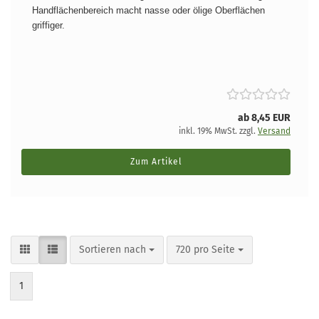
Handflächenbereich macht nasse oder ölige Oberflächen
griffiger.
ab 8,45 EUR
inkl. 19% MwSt. zzgl.
Versand
Zum Artikel
Sortieren nach
pro Seite
Sortieren nach
720 pro Seite
1