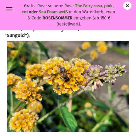
Gratis-Rose sichern: Rose
The Fairy rosa, pink,
rot
oder
Sea Foam weiß
in den Warenkorb legen
& Code
ROSENSOMMER
eingeben (ab 150 €
Bestellwert).
Buddleja weyeriana "Sungold" - (Sommerflieder
"Sungold"),