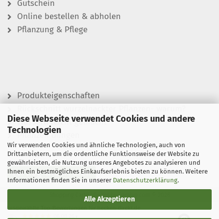
Gutschein
Online bestellen & abholen
Pflanzung & Pflege
Produkteigenschaften
Rückschnitt wurzelnackter Pflanzen- warum?
Diese Webseite verwendet Cookies und andere
Wässern leicht gemacht
Technologien
Pflanzen düngen
Wir verwenden Cookies und ähnliche Technologien, auch von
Drittanbietern, um die ordentliche Funktionsweise der Website zu
gewährleisten, die Nutzung unseres Angebotes zu analysieren und
Ihnen ein bestmögliches Einkaufserlebnis bieten zu können. Weitere
Vertrag widerrufen
Informationen finden Sie in unserer
Datenschutzerklärung
.
Shopping Cart Software
by Gambio.com © 2026
Alle Akzeptieren
Ausgewählte Top-Bewertungen für hecken-direkt.de
06.08.26
▼