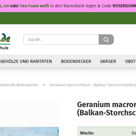
k, rot
oder
Sea Foam weiß
in den Warenkorb legen & Code
ROSENSOM
Suche...
GEHÖLZE UND RARITÄTEN
BODENDECKER
GRÄSER
OBST
»
nliebende Bodendecker
Geranium macrorrhizum - (Balkan-Storchschnabel)
Geranium macror
(Balkan-Storchsc
Wuchs:
D