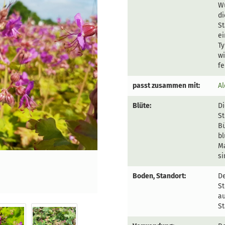
W
di
St
ei
Ty
wi
fe
passt zusammen mit:
Al
Blüte:
Di
St
Bü
bl
Ma
si
Boden, Standort:
De
St
au
St