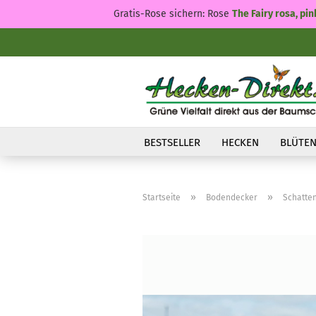
Gratis-Rose sichern: Rose
The Fairy rosa, pin
BESTSELLER
HECKEN
BLÜTEN
»
»
Startseite
Bodendecker
Schatte