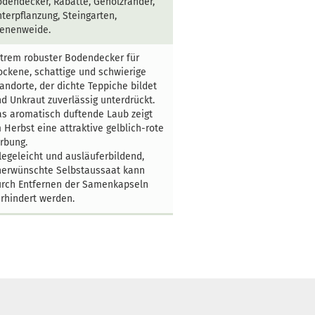
dendecker, Rabatte, Gehölzränder,
terpflanzung, Steingarten,
ienenweide.
trem robuster Bodendecker für
ockene, schattige und schwierige
andorte, der dichte Teppiche bildet
d Unkraut zuverlässig unterdrückt.
s aromatisch duftende Laub zeigt
 Herbst eine attraktive gelblich-rote
rbung.
legeleicht und ausläuferbildend,
nerwünschte Selbstaussaat kann
urch Entfernen der Samenkapseln
rhindert werden.