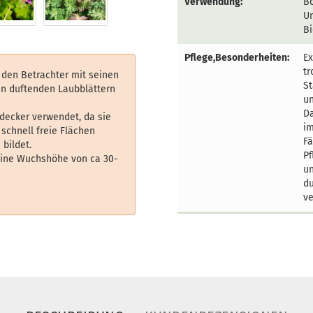
Verwendung:
Bo
Un
B
Pflege,Besonderheiten:
Ex
tr
t den Betrachter mit seinen
St
en duftenden Laubblättern
un
Da
decker verwendet, da sie
im
 schnell freie Flächen
Fä
bildet.
Pf
eine Wuchshöhe von ca 30-
u
d
ve