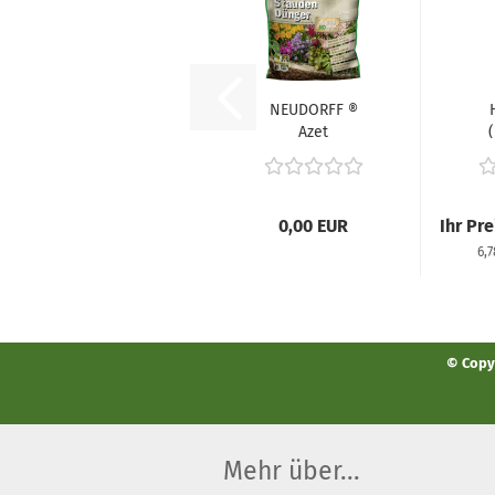
NEUDORFF ®
Azet
(
StaudenDünger
Lan
0,00 EUR
Ihr Pr
6,
© Copyr
Mehr über...