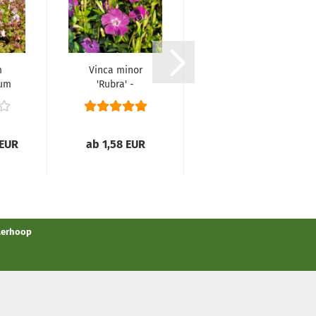
m
Vinca minor
Vinca minor
zum
'Rubra' -
'Alba' - (Weißes
-
(Immergrün
Immergrün),...
'Rubra'),...
el...
 EUR
ab 1,58 EUR
ab 1,58 EUR
llerhoop