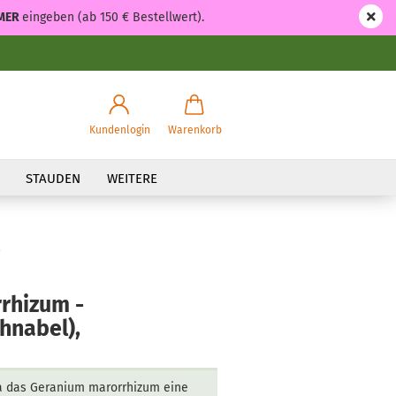
MER
eingeben (ab 150 € Bestellwert).
Kundenlogin
Warenkorb
STAUDEN
WEITERE
,
rhizum -
hnabel),
a das Geranium marorrhizum eine