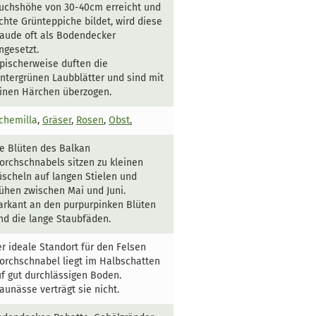
uchshöhe von 30-40cm erreicht und
chte Grünteppiche bildet, wird diese
aude oft als Bodendecker
ngesetzt.
pischerweise duften die
ntergrünen Laubblätter und sind mit
inen Härchen überzogen.
chemilla
,
Gräser
,
Rosen
,
Obst
.
e Blüten des Balkan
orchschnabels sitzen zu kleinen
scheln auf langen Stielen und
ühen zwischen Mai und Juni.
rkant an den purpurpinken Blüten
nd die lange Staubfäden.
r ideale Standort für den Felsen
orchschnabel liegt im Halbschatten
f gut durchlässigen Boden.
aunässe verträgt sie nicht.