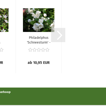
a
Philadelphus
Potentilla x
a
'Schneesturm' -
tonguei -
(Gefüllter
(Fingerkraut),
h...
Gartenjasmin...
UR
ab 10,95 EUR
ab 2,65 EUR
llerhoop