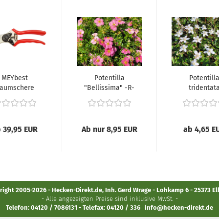
MEYbest
Potentilla
Potentill
aumschere
"Bellissima" -R-
tridentat
M20
-
'Nuuk' -
(Fingerstrauch...
(Fingerstrauc
 39,95 EUR
Ab nur 8,95 EUR
ab 4,65 E
ight 2005-2026 - Hecken-Direkt.de, Inh. Gerd Wrage - Lohkamp 6 - 25373 E
- Alle angezeigten Preise sind inklusive MwSt. -
Telefon: 04120 / 7086131 - Telefax: 04120 / 336
info@hecken-direkt.de