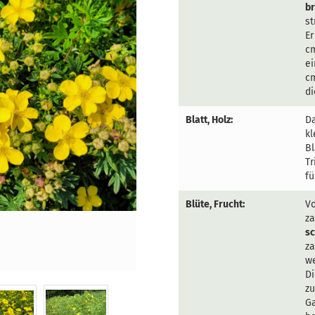
br
st
Er
cm
ei
cm
di
Blatt, Holz:
D
kl
Bl
Tr
fü
Blüte, Frucht:
Vo
za
s
za
w
Di
z
Ga