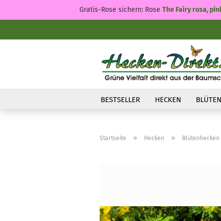
Gratis-Rose sichern: Rose
The Fairy rosa, pin
BESTSELLER
HECKEN
BLÜTEN
»
»
Startseite
Hecken
Blütenhecken