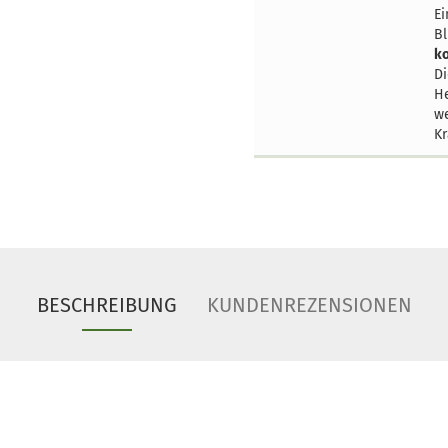
Ei
Bl
k
Di
He
we
Kr
BESCHREIBUNG
KUNDENREZENSIONEN