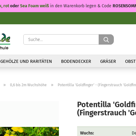
k, rot
oder
Sea Foam weiß
in den Warenkorb legen & Code
ROSENSOM
Suche...
GEHÖLZE UND RARITÄTEN
BODENDECKER
GRÄSER
OBST
»
»
0,6 bis 2m Wuchshöhe
Potentilla 'Goldfinger' - (Fingerstrauch 'Goldfin
Potentilla 'Goldfi
(Fingerstrauch 'G
Wuchs:
De