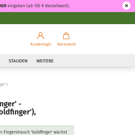
MER
eingeben (ab 150 € Bestellwert).
Kundenlogin
Warenkorb
STAUDEN
WEITERE
ger'),
nger' -
oldfinger'),
r Fingerstrauch 'Goldfinger' wächst