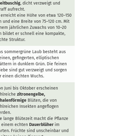
eitbuschig
, dicht verzweigt und
raff aufrecht.
 erreicht eine Höhe von etwa 120–150
 und eine Breite von 75–120 cm. Mit
nem jährlichen Zuwachs von 10–20
 bildet er schnell eine kompakte,
chte Struktur.
as sommergrüne Laub besteht aus
einen, gefingerten, elliptischen
ättern in dunklem Grün. Die feinen
iebe sind gut verzweigt und sorgen
r einen dichten Wuchs.
n Juni bis Oktober erscheinen
hlreiche
zitronengelbe,
chalenförmige
Blüten, die von
hlreichen Insekten angeflogen
erden.
e lange Blütezeit macht die Pflanze
u einem echten
Dauerblüher
im
rten. Früchte sind unscheinbar und