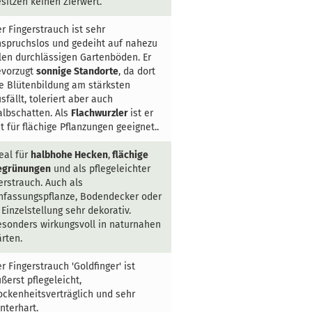
sitzen keinen Zierwert.
r Fingerstrauch ist sehr
spruchslos und gedeiht auf nahezu
len durchlässigen Gartenböden. Er
evorzugt
sonnige Standorte
, da dort
e Blütenbildung am stärksten
sfällt, toleriert aber auch
lbschatten. Als
Flachwurzler
ist er
t für flächige Pflanzungen geeignet..
eal für
halbhohe Hecken
,
flächige
egrünungen
und als pflegeleichter
erstrauch. Auch als
nfassungspflanze, Bodendecker oder
 Einzelstellung sehr dekorativ.
sonders wirkungsvoll in naturnahen
rten.
r Fingerstrauch 'Goldfinger' ist
ßerst pflegeleicht,
ockenheitsverträglich und sehr
nterhart.