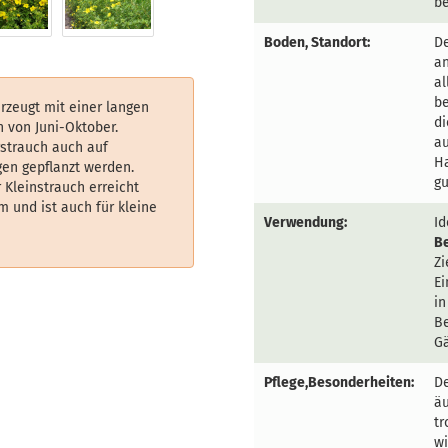
be
Boden, Standort:
De
an
al
b
rzeugt mit einer langen
di
n von Juni-Oktober.
au
rstrauch auch auf
Ha
en gepflanzt werden.
gu
 Kleinstrauch erreicht
m und ist auch für kleine
Verwendung:
Id
B
Zi
Ei
in
Be
Gä
Pflege,Besonderheiten:
De
äu
tr
wi