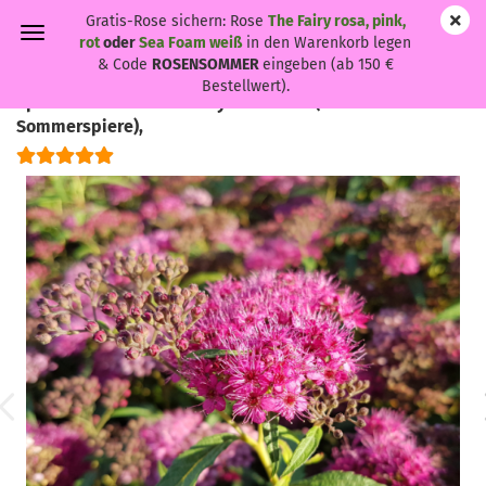
Gratis-Rose sichern: Rose
The Fairy rosa, pink,
rot
oder
Sea Foam weiß
in den Warenkorb legen
& Code
ROSENSOMMER
eingeben (ab 150 €
Bestellwert).
Spiraea bumalda 'Anthony Waterer' - (Rote
Sommerspiere),