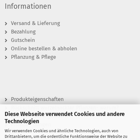
Informationen
Versand & Lieferung
Bezahlung
Gutschein
Online bestellen & abholen
Pflanzung & Pflege
Produkteigenschaften
Rückschnitt wurzelnackter Pflanzen- warum?
Diese Webseite verwendet Cookies und andere
Wässern leicht gemacht
Technologien
Pflanzen düngen
Wir verwenden Cookies und ähnliche Technologien, auch von
Drittanbietern, um die ordentliche Funktionsweise der Website zu