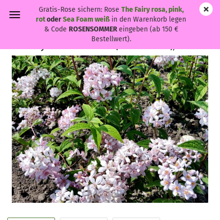
Gratis-Rose sichern: Rose
The Fairy rosa, pink,
rot
oder
Sea Foam weiß
in den Warenkorb legen
& Code
ROSENSOMMER
eingeben (ab 150 €
Bestellwert).
Deutzia hybrida 'Mont Rose' - (Rosen-Deutzie),