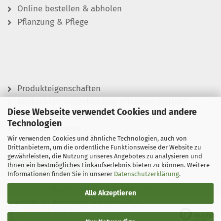
Online bestellen & abholen
Pflanzung & Pflege
Produkteigenschaften
Rückschnitt wurzelnackter Pflanzen- warum?
Diese Webseite verwendet Cookies und andere
Wässern leicht gemacht
Technologien
Pflanzen düngen
Wir verwenden Cookies und ähnliche Technologien, auch von
Drittanbietern, um die ordentliche Funktionsweise der Website zu
gewährleisten, die Nutzung unseres Angebotes zu analysieren und
Ihnen ein bestmögliches Einkaufserlebnis bieten zu können. Weitere
Vertrag widerrufen
Informationen finden Sie in unserer
Datenschutzerklärung
.
Shopping Cart Software
by Gambio.com © 2026
Alle Akzeptieren
Ausgewählte Top-Bewertungen für hecken-direkt.de
06.08.26
▼