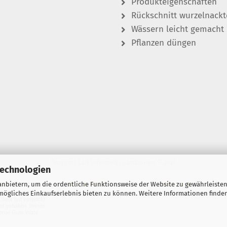
Produkteigenschaften
Rückschnitt wurzelnackt
Wässern leicht gemacht
Pflanzen düngen
Shopping Cart Software
by Gambio.com © 2026
Technologien
nbietern, um die ordentliche Funktionsweise der Website zu gewährleisten
06.08.26
06.08.26
05.08.26
▼
▼
▼
ögliches Einkaufserlebnis bieten zu können. Weitere Informationen finden
chöne
Alles super
Alles super, immer wieder
.Sehr gut verpackt
ht gehalten. Immer
erne.Gute Wahl