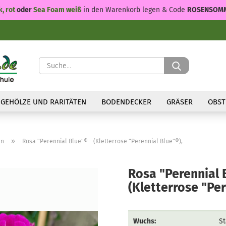
k, rot
oder
Sea Foam weiß
in den Warenkorb legen & Code
ROSENSOM
Suche...
GEHÖLZE UND RARITÄTEN
BODENDECKER
GRÄSER
OBST
»
en
Rosa "Perennial Blue"® - (Kletterrose "Perennial Blue"®),
Rosa "Perennial 
(Kletterrose "Per
Wuchs:
St