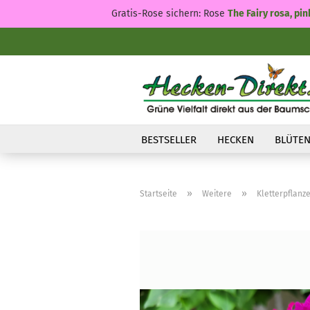
Gratis-Rose sichern: Rose
The Fairy rosa, pin
BESTSELLER
HECKEN
BLÜTEN
»
»
Startseite
Weitere
Kletterpflanz