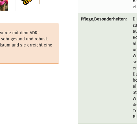
B
et
Pflege,Besonderheiten:
Di
zu
au
wurde mit dem ADR-
Ro
s sehr gesund und robust.
al
kaum und sie erreicht eine
un
Wu
sc
em
D
ho
ei
St
Wi
de
Tr
Bl