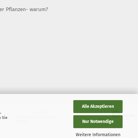
er Pflanzen- warum?
Alle Akzeptieren
,
05.08.26
▼
 Sie
Perfekte Ware, sehr schnell
Nur Notwendige
geliefert
Weitere Informationen