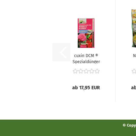
cuxin DCM ®
N
Spezialdünger
für Rosen &
R
Blumen...
ab 17,95 EUR
ab
© Copyr