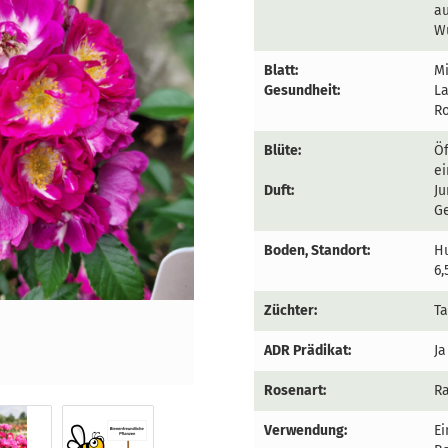
au
W
Blatt:
Mi
Gesundheit:
La
Ro
Blüte:
Öf
e
Duft:
Ju
Ge
Boden, Standort:
Hu
6,
Züchter:
T
ADR Prädikat:
Ja
Rosenart:
R
Verwendung:
Ei