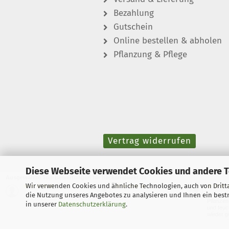
Bezahlung
Gutschein
Online bestellen & abholen
Pflanzung & Pflege
Vertrag widerrufen
Diese Webseite verwendet Cookies und andere 
Ausgewählte Top-Bewertungen für hecken-direkt.de
Wir verwenden Cookies und ähnliche Technologien, auch von Dritta
06.08.26
06.08.26
▼
▼
die Nutzung unseres Angebotes zu analysieren und Ihnen ein bestm
Super s
Pflanzen
in unserer
Datenschutzerklärung
.
und feuc
wieder g