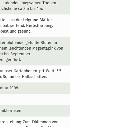
sladenden, biegsamen Trieben.
uchshöhe ca 3m bis 4m.
ttel- bis dunkelgrüne Blätter.
ubabwerfend. Herbstfärbung.
bust und gesund.
ter blühende, gefüllte Blüten in
inem leuchtenden Magentapink von
ni bis September.
ringer Duft.
moser Gartenboden. pH-Wert: 5,5-
5. Sonne bis Halbschatten.
antau 2008
amblerrosen
nzelstellung. Zum Erklimmen von