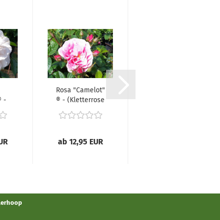
Rosa "Camelot"
Rosa "Golden
 -
® - (Kletterrose
Gate"® -
se
"Camelot"...
(Kletterrose
...
"Golden...
EUR
ab 12,95 EUR
ab 13,95 EUR
llerhoop