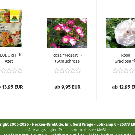
EUDORFF ®
Rosa "Mozart" -
Rosa
Azet
(Strauchrose
"Graciosa"®
osenDünger
"Mozart"),...
(Kletterro
"Graciosa"®),
 13,95 EUR
ab 9,95 EUR
ab 12,95 
ight 2005-2026 - Hecken-Direkt.de, Inh. Gerd Wrage - Lohkamp 6 - 25373 E
- Alle angezeigten Preise sind inklusive MwSt. -