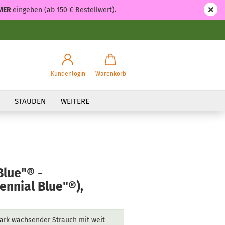
MER
eingeben (ab 150 € Bestellwert).
Kundenlogin
Warenkorb
STAUDEN
WEITERE
Blue"® -
ennial Blue"®),
ark wachsender Strauch mit weit