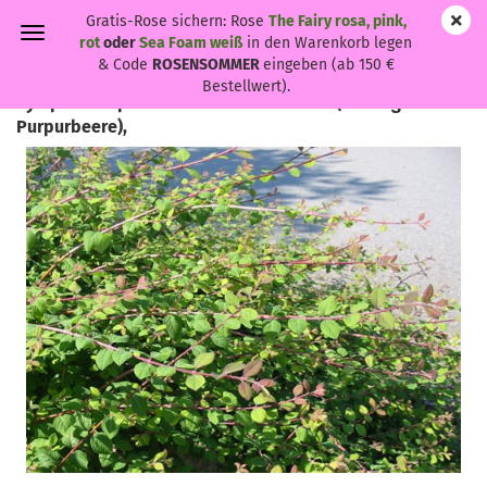
Gratis-Rose sichern: Rose
The Fairy rosa, pink,
rot
oder
Sea Foam weiß
in den Warenkorb legen
& Code
ROSENSOMMER
eingeben (ab 150 €
Bestellwert).
Symphoricarpos chenaultii "Hancock" - (Niedrige
Purpurbeere),