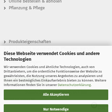
Online bestellen & abholen
Pflanzung & Pflege
Produkteigenschaften
Rückschnitt wurzelnackter Pflanzen- warum?
Diese Webseite verwendet Cookies und andere
Wässern leicht gemacht
Technologien
Pflanzen düngen
Wir verwenden Cookies und ähnliche Technologien, auch von
Drittanbietern, um die ordentliche Funktionsweise der Website zu
gewährleisten, die Nutzung unseres Angebotes zu analysieren und
Ihnen ein bestmögliches Einkaufserlebnis bieten zu können. Weitere
Vertrag widerrufen
Informationen finden Sie in unserer
Datenschutzerklärung
.
Shopping Cart Software
by Gambio.com © 2026
Alle Akzeptieren
Selected top reviews for
Nur Notwendige