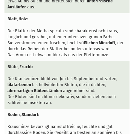
etwa 40 bis 80 cm und breitet sich durch
unterirdische
Ausläufer
aus.
Blatt, Holz:
Die
Blätter der Metha spicata sind charakteristisch kraus,
länglich und gezähnt, mit einer intensiven grünen Farbe.
Sie verströmen einen frischen, leicht
süßlichen Minzduft
, der
durch das Reiben der Blätter besonders intensiv wird.
Das Aroma ist etwas milder als das der Pfefferminze.
Blüte, Frucht:
Die Krauseminze blüht von Juli bis September und zarten,
lilafarbenen
bis hellvioletten Blüten, die in dichten,
ährenartigen Blütenständen
angeordnet sind.
Die Blüten sind nicht nur dekorativ, sondern ziehen auch
zahlreiche Insekten an.
Boden, Standort:
Krausminze bevorzugt nährstoffreiche, feuchte und gut
durchlässige Böden. Sie gedeiht am besten an sonnigen bis