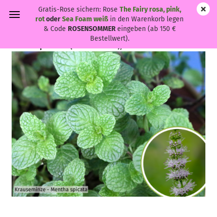
Gratis-Rose sichern: Rose
The Fairy rosa, pink,
rot
oder
Sea Foam weiß
in den Warenkorb legen
& Code
ROSENSOMMER
eingeben (ab 150 €
Bestellwert).
Mentha spicata - (Krauseminze),