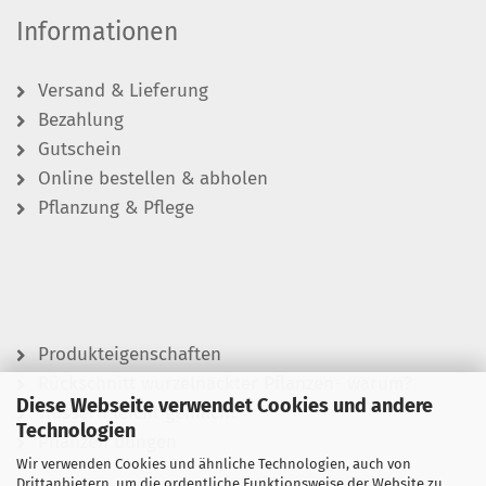
Informationen
Versand & Lieferung
Bezahlung
Gutschein
Online bestellen & abholen
Pflanzung & Pflege
Produkteigenschaften
Rückschnitt wurzelnackter Pflanzen- warum?
Diese Webseite verwendet Cookies und andere
Wässern leicht gemacht
Technologien
Pflanzen düngen
Wir verwenden Cookies und ähnliche Technologien, auch von
Drittanbietern, um die ordentliche Funktionsweise der Website zu