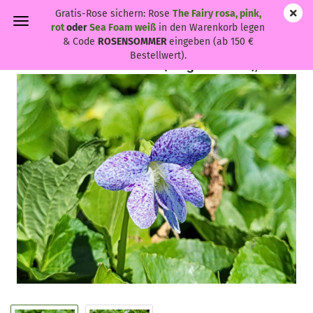
Gratis-Rose sichern: Rose
The Fairy rosa, pink,
rot
oder
Sea Foam weiß
in den Warenkorb legen
& Code
ROSENSOMMER
eingeben (ab 150 €
Bestellwert).
Viola sororia 'Dark Freckles' - (Pfingst-Veilchen),