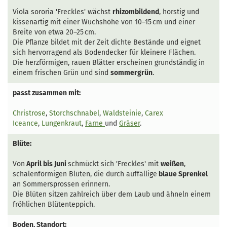
Viola sororia 'Freckles' wächst
rhizombildend
, horstig und
kissenartig mit einer Wuchshöhe von 10–15 cm und einer
Breite von etwa 20–25 cm.
Die Pflanze bildet mit der Zeit dichte Bestände und eignet
sich hervorragend als Bodendecker für kleinere Flächen.
Die herzförmigen, rauen Blätter erscheinen grundständig in
einem frischen Grün und sind
sommergrün
.
passt zusammen mit:
Christrose
,
Storchschnabel
,
Waldsteinie
,
Carex
Iceance
,
Lungenkraut
,
Farne
und
Gräser
.
Blüte:
Von
April bis Juni
schmückt sich 'Freckles' mit
weißen
,
schalenförmigen Blüten, die durch auffällige
blaue Sprenkel
an Sommersprossen erinnern.
Die Blüten sitzen zahlreich über dem Laub und ähneln einem
fröhlichen Blütenteppich.
Boden, Standort: