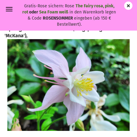
Gratis-Rose sichern: Rose
The Fairy rosa, pink,
rot
oder
Sea Foam weiß
in den Warenkorb legen
& Code
ROSENSOMMER
eingeben (ab 150 €
Bestellwert).
Aquilegia caerulea 'McKana' - (Langspornige Akelei
'McKana'),