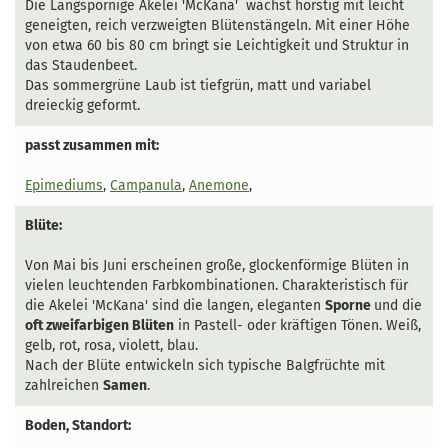
Die Langspornige Akelei 'McKana' wächst horstig mit leicht
geneigten, reich verzweigten Blütenstängeln. Mit einer Höhe
von etwa 60 bis 80 cm bringt sie Leichtigkeit und Struktur in
das Staudenbeet.
Das sommergrüne Laub ist tiefgrün, matt und variabel
dreieckig geformt.
passt zusammen mit:
Epimediums
,
Campanula
,
Anemone
,
Blüte:
Von Mai bis Juni erscheinen große, glockenförmige Blüten in
vielen leuchtenden Farbkombinationen. Charakteristisch für
die Akelei 'McKana' sind die langen, eleganten
Sporne
und die
oft zweifarbigen Blüten
in Pastell- oder kräftigen Tönen. Weiß,
gelb, rot, rosa, violett, blau.
Nach der Blüte entwickeln sich typische Balgfrüchte mit
zahlreichen
Samen
.
Boden, Standort: