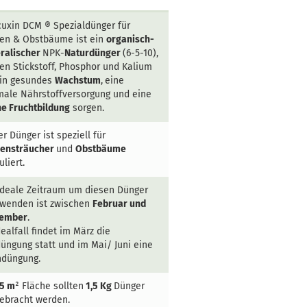
cuxin DCM ®
Spezialdünger für
en & Obstbäume ist ein
organisch-
ralischer
NPK-
Naturdünger
(6-5-10),
en Stickstoff, Phosphor und Kalium
ein gesundes
Wachstum
,
eine
male Nährstoffversorgung und eine
he Fruchtbildung
sorgen.
r Dünger ist speziell für
ensträucher
und
Obstbäume
liert.
ideale Zeitraum um diesen Dünger
wenden ist zwischen
Februar und
tember
.
ealfall findet im März die
düngung statt und im Mai/ Juni eine
düngung.
5 m
² Fläche sollten
1,5 Kg
Dünger
ebracht werden.