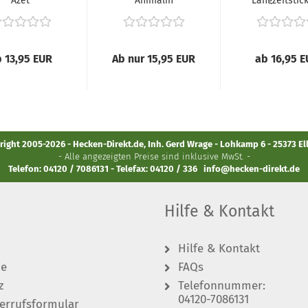
Azet
Animalin
Langzeitstick
artenDünger
Gartendünger -
(Organischer...
 13,95 EUR
Ab nur 15,95 EUR
ab 16,95 
ight 2005-2026 - Hecken-Direkt.de, Inh. Gerd Wrage - Lohkamp 6 - 25373 E
- Alle angezeigten Preise sind inklusive MwSt. -
Telefon: 04120 / 7086131 - Telefax: 04120 / 336
info@hecken-direkt.de
Hilfe & Kontakt
Hilfe & Kontakt
de
FAQs
z
Telefonnummer:
04120-7086131
errufsformular