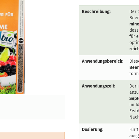
Beschreibung:
Der 
Beer
mine
dess
für 
opti
reic
Anwendungsbereich:
Diese
Beer
formu
Anwendungszeit:
Der 
anzu
Sep
Im Id
Erst
Nach
Dosierung:
Für
1
ausg