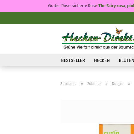
Gratis-Rose sichern: Rose
The Fairy rosa, pin
BESTSELLER
HECKEN
BLÜTEN
»
»
»
Startseite
Zubehör
Dünger