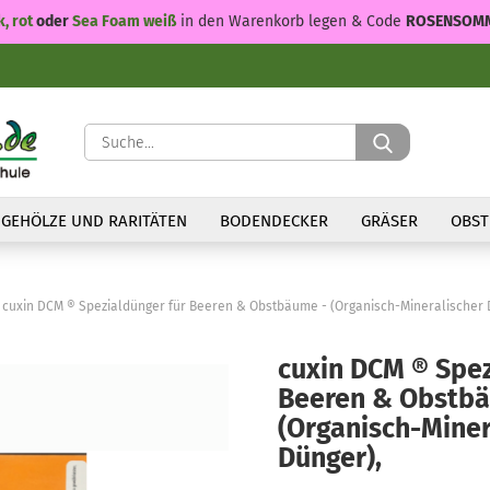
k, rot
oder
Sea Foam weiß
in den Warenkorb legen & Code
ROSENSOM
Suche...
GEHÖLZE UND RARITÄTEN
BODENDECKER
GRÄSER
OBST
cuxin DCM ® Spezialdünger für Beeren & Obstbäume - (Organisch-Mineralischer 
cuxin DCM ® Spez
Beeren & Obstb
(Organisch-Miner
Dünger),