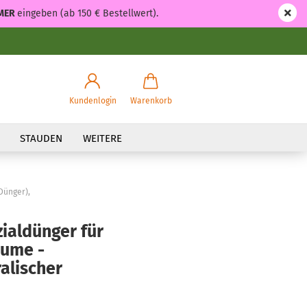
MER
eingeben (ab 150 € Bestellwert).
Kundenlogin
Warenkorb
STAUDEN
WEITERE
Dünger),
ialdünger für
äume -
alischer