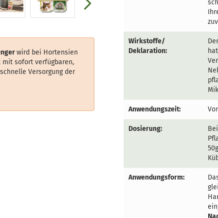
sch
Ihr
zuv
Wirkstoffe/
De
Deklaration:
ha
ünger
wird bei Hortensien
Ver
mit sofort verfügbaren,
Neb
 schnelle Versorgung der
pfl
Mi
Anwendungszeit:
Von
Dosierung:
Bei
Pf
50g
Küb
Anwendungsform:
Das
gle
Har
ein
Nac