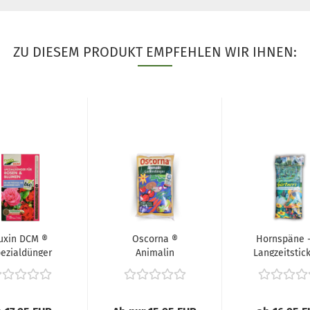
ZU DIESEM PRODUKT EMPFEHLEN WIR IHNEN:
uxin DCM ®
Oscorna ®
Hornspäne -
ezialdünger
Animalin
Langzeitstick
ür Rosen &
Gartendünger -
Blumen...
(Organischer...