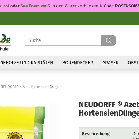
k, rot
oder
Sea Foam weiß
in den Warenkorb legen & Code
ROSENSOM
Suche...
GEHÖLZE UND RARITÄTEN
BODENDECKER
GRÄSER
OBST
NEUDORFF ® Azet HortensienDünger
NEUDORFF ® Aze
HortensienDüng
Beschreibung:
Der