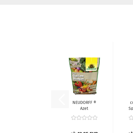
NEUDORFF ®
c
Azet
Sp
GartenDünger
f