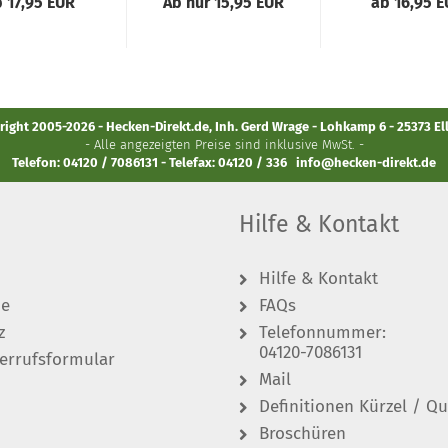
 17,95 EUR
Ab nur 15,95 EUR
ab 16,95 
ight 2005-2026 - Hecken-Direkt.de, Inh. Gerd Wrage - Lohkamp 6 - 25373 E
- Alle angezeigten Preise sind inklusive MwSt. -
Telefon: 04120 / 7086131 - Telefax: 04120 / 336
info@hecken-direkt.de
Hilfe & Kontakt
Hilfe & Kontakt
de
FAQs
z
Telefonnummer:
04120-7086131
errufsformular
Mail
Definitionen Kürzel / Qu
Broschüren