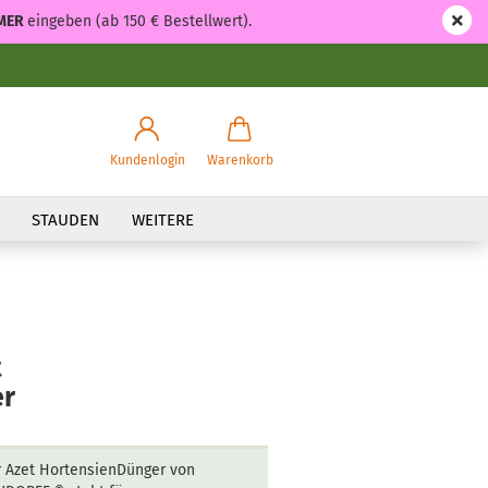
MER
eingeben (ab 150 € Bestellwert).
Kundenlogin
Warenkorb
STAUDEN
WEITERE
t
er
 Azet HortensienDünger von