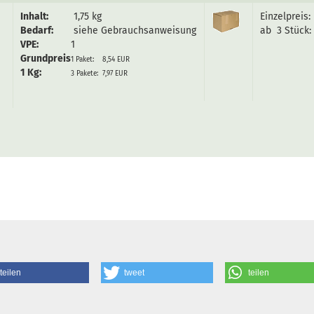
Inhalt:
1,75 kg
Einzelpreis:
Bedarf:
siehe Gebrauchsanweisung
ab 3 Stück:
VPE:
1
Grundpreis
1 Paket: 8,54 EUR
1 Kg:
3 Pakete: 7,97 EUR
teilen
tweet
teilen