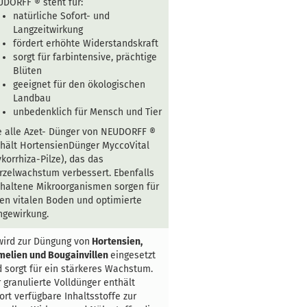
DORFF ® steht für:
natürliche Sofort- und
Langzeitwirkung
fördert erhöhte Widerstandskraft
sorgt für farbintensive, prächtige
Blüten
geeignet für den ökologischen
Landbau
unbedenklich für Mensch und Tier
 alle Azet- Dünger von NEUDORFF ®
hält HortensienDünger MyccoVital
korrhiza-Pilze), das das
zelwachstum verbessert. Ebenfalls
haltene Mikroorganismen sorgen für
en vitalen Boden und optimierte
ngewirkung.
wird zur Düngung von
Hortensien,
elien und Bougainvillen
eingesetzt
 sorgt für ein stärkeres Wachstum.
 granulierte Volldünger enthält
ort verfügbare Inhaltsstoffe zur