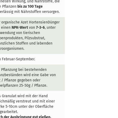
nellen Wirkung, und Nährstoffe, die
e Pflanzen
bis zu 100 Tage
erlässig mit Nährstoffen versorgen.
r organische
Azet HortensienDünger
t einen
NPK-Wert
von
7-3-6
, unter
wendung von tierischen
enprodukten, Pilzsubstrat,
anzlichen Stoffen und lebenden
kroorganismen.
 Februar-September.
 Pflanzung
bei bestehenden
lanzbeständen
wird eine Gabe von
 / Pflanze gegeben oder
elpflanzen 25-50g / Pflanze.
 Granulat wird mit der Hand
ichmäßig verstreut und mit einer
ke 5-10cm unter der Oberfläche
gearbeitet.
h der Ausbringung gut gießen.