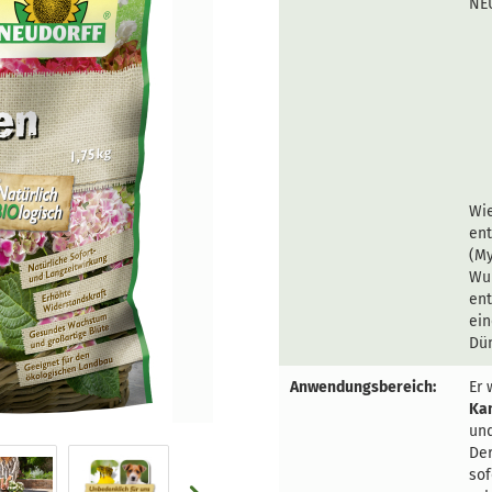
NEU
Wie
ent
(My
Wur
ent
ein
Dü
Anwendungsbereich:
Er 
Kam
und
Der
sof