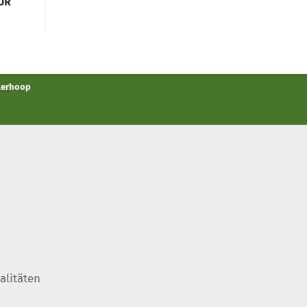
EUR
llerhoop
alitäten