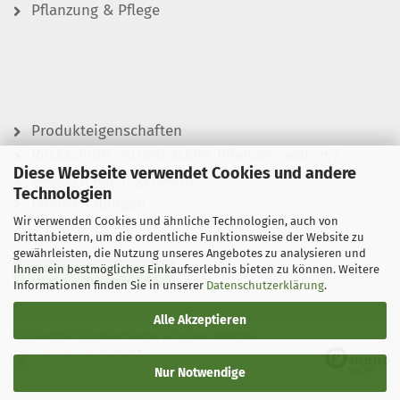
Pflanzung & Pflege
Produkteigenschaften
Rückschnitt wurzelnackter Pflanzen- warum?
Diese Webseite verwendet Cookies und andere
Wässern leicht gemacht
Technologien
Pflanzen düngen
Wir verwenden Cookies und ähnliche Technologien, auch von
Drittanbietern, um die ordentliche Funktionsweise der Website zu
gewährleisten, die Nutzung unseres Angebotes zu analysieren und
Ihnen ein bestmögliches Einkaufserlebnis bieten zu können. Weitere
Vertrag widerrufen
Informationen finden Sie in unserer
Datenschutzerklärung
.
Shopping Cart Software
by Gambio.com © 2026
Alle Akzeptieren
Ausgewählte Top-Bewertungen für hecken-direkt.de
06.08.26
▼
Nur Notwendige