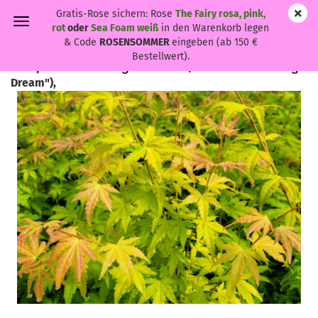
Gratis-Rose sichern: Rose
The Fairy rosa, pink,
rot
oder
Sea Foam weiß
in den Warenkorb legen
& Code
ROSENSOMMER
eingeben (ab 150 €
Bestellwert).
Acer palmatum "Orange Dream" - (Fächer-Ahorn "Orange
Dream"),