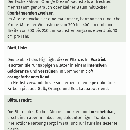
Der Fächer-Ahorn 'Orange Dream' wächst als aufrechter,
mehrstämmiger Strauch oder kleiner Baum mit
locker
überhängenden Zweigen
.
Im Alter entwickelt er eine malerische, harmonisch rundliche
Krone. Mit einer Wuchshöhe von 300 bis 400 cm und einer
Breite von 200 bis 250 cm wächst er langsam, etwa 5 bis 10
cm pro Jahr.
Blatt, Holz:
Das Laub ist das Highlight dieser Pflanze. Im
Austrieb
leuchten die fünflappigen Blätter in einem
intensiven
Goldorange
und
vergrünen
im Sommer mit oft
orangefarbenem Rand
.
Im Herbst verwandeln sie sich erneut in ein spektakuläres
Farbenspiel aus Gelb, Orange und Rot. Laubabwerfend.
Blüte, Frucht:
Die Blüten des Fächer-Ahorns sind klein und
unscheinbar
,
erscheinen aber in hübschen, doldenförmigen Trauben.
Ihre rötliche Färbung sorgt im Mai und Juni für eine dezente
Zierde.