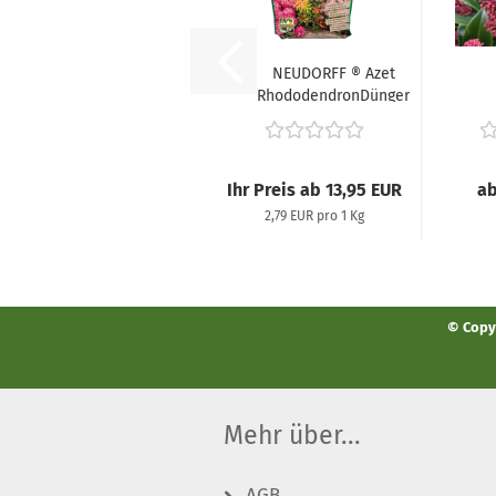
NEUDORFF ® Azet
RhododendronDünger
(Organischer...
(J
Ihr Preis ab 13,95 EUR
ab
2,79 EUR pro 1 Kg
© Copyr
Mehr über...
AGB