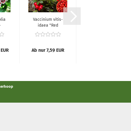
olia
Vaccinium vitis-
Pieris japonica
-
idaea "Red
"Mountain Fire" -
e...
Pearl" -
(Schattenglöckchen...
(Preiselbeere...
 EUR
Ab nur 7,59 EUR
ab 13,95 EUR
llerhoop