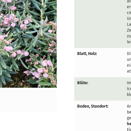
al
er
cm
Un
La
Ze
zu
le
Blatt, Holz:
Di
un
e
at
Blüte:
Im
Ic
kl
Boden, Standort:
An
b
ge
h
Ei