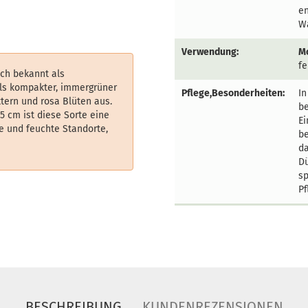
en
Wa
Verwendung:
M
fe
uch bekannt als
ls kompakter, immergrüner
Pflege,Besonderheiten:
In
ttern und rosa Blüten aus.
be
5 cm ist diese Sorte eine
Ei
e und feuchte Standorte,
be
da
Dü
sp
Pf
BESCHREIBUNG
KUNDENREZENSIONEN