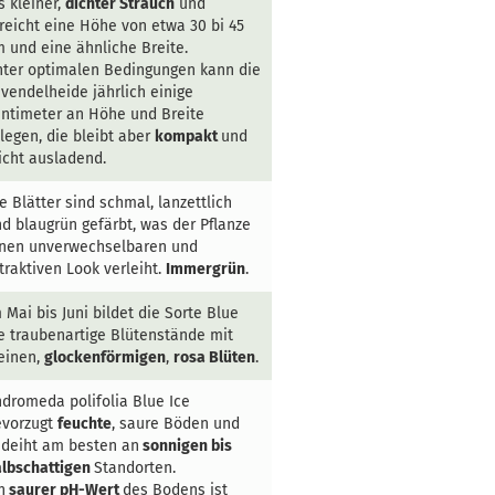
s kleiner,
dichter Strauch
und
reicht eine Höhe von etwa 30 bi 45
 und eine ähnliche Breite.
ter optimalen Bedingungen kann die
vendelheide jährlich einige
ntimeter an Höhe und Breite
legen, die bleibt aber
kompakt
und
icht ausladend.
e Blätter sind schmal, lanzettlich
d blaugrün gefärbt, was der Pflanze
inen unverwechselbaren und
traktiven Look verleiht.
Immergrün
.
 Mai bis Juni bildet die Sorte Blue
e traubenartige Blütenstände mit
einen,
glockenförmigen
,
rosa Blüten
.
dromeda polifolia Blue Ice
evorzugt
feuchte
, saure Böden und
deiht am besten an
sonnigen bis
albschattigen
Standorten.
n
saurer pH-Wert
des Bodens ist