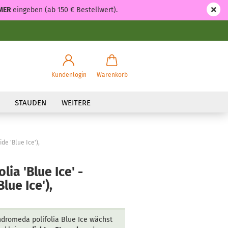
MER
eingeben (ab 150 € Bestellwert).
Kundenlogin
Warenkorb
STAUDEN
WEITERE
de 'Blue Ice'),
ia 'Blue Ice' -
lue Ice'),
dromeda polifolia Blue Ice wächst