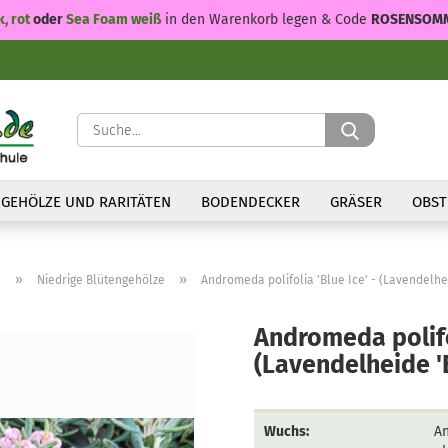
k, rot
oder
Sea Foam weiß
in den Warenkorb legen & Code
ROSENSOM
Suche...
GEHÖLZE UND RARITÄTEN
BODENDECKER
GRÄSER
OBST
»
»
n
Niedrige Blütengehölze
Andromeda polifolia 'Blue Ice' - (Lavendelhei
Andromeda polifol
(Lavendelheide 'B
Wuchs:
An