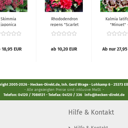
Skimmia
Rhododendron
Kalmia latif
japonica
repens "Scarlet
"Minuet" 
'Rubella' -
Wonder" -
(Breitblättrig
apanische...
(Rhododendron...
 18,95 EUR
ab 10,20 EUR
Ab nur 27,95
ight 2005-2026 - Hecken-Direkt.de, Inh. Gerd Wrage - Lohkamp 6 - 25373 E
- Alle angezeigten Preise sind inklusive MwSt. -
Telefon: 04120 / 7086131 - Telefax: 04120 / 336
info@hecken-direkt.de
Hilfe & Kontakt
Hilfe & Kontakt