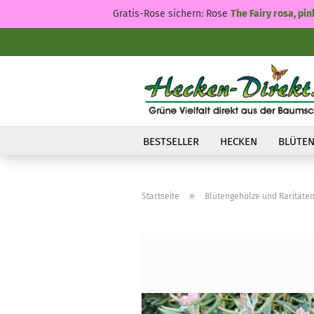
Gratis-Rose sichern: Rose
The Fairy rosa, pin
BESTSELLER
HECKEN
BLÜTEN
»
Startseite
Blütengehölze und Raritäte