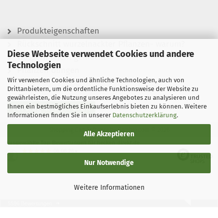
Produkteigenschaften
Rückschnitt wurzelnackter Pflanzen- warum?
Diese Webseite verwendet Cookies und andere
Wässern leicht gemacht
Technologien
Pflanzen düngen
Wir verwenden Cookies und ähnliche Technologien, auch von
Drittanbietern, um die ordentliche Funktionsweise der Website zu
gewährleisten, die Nutzung unseres Angebotes zu analysieren und
Ihnen ein bestmögliches Einkaufserlebnis bieten zu können. Weitere
Vertrag widerrufen
Informationen finden Sie in unserer
Datenschutzerklärung
.
Shopping Cart Software
by Gambio.com © 2026
Alle Akzeptieren
Ausgewählte Top-Bewertungen für hecken-direkt.de
06.08.26
▼
Nur Notwendige
Weitere Informationen
5596 Bewertungen
06.08.26
▼