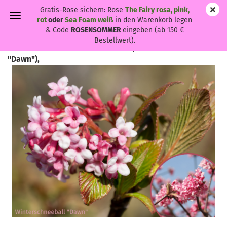
Gratis-Rose sichern: Rose
The Fairy rosa, pink,
rot
oder
Sea Foam weiß
in den Warenkorb legen
& Code
ROSENSOMMER
eingeben (ab 150 €
Bestellwert).
Viburnum bodnantense "Dawn" - (Winterschneeball
"Dawn"),