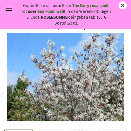
Gratis-Rose sichern: Rose
The Fairy rosa, pink,
rot
oder
Sea Foam weiß
in den Warenkorb legen
& Code
ROSENSOMMER
eingeben (ab 150 €
Bestellwert).
Amelanchier lamarckii - (Felsenbirne),