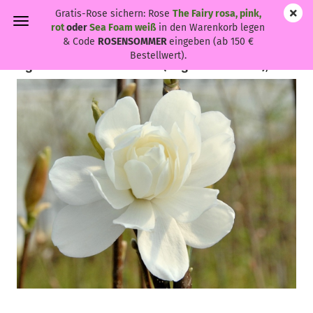
Gratis-Rose sichern: Rose
The Fairy rosa, pink,
rot
oder
Sea Foam weiß
in den Warenkorb legen
& Code
ROSENSOMMER
eingeben (ab 150 €
Bestellwert).
Magnolia loebneri 'Wildcat' - (Magnolie 'Wildcat'),