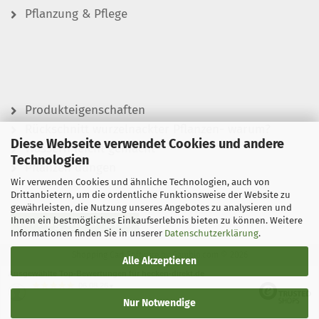
Pflanzung & Pflege
Produkteigenschaften
Rückschnitt wurzelnackter Pflanzen- warum?
Diese Webseite verwendet Cookies und andere
Wässern leicht gemacht
Technologien
Pflanzen düngen
Wir verwenden Cookies und ähnliche Technologien, auch von
Drittanbietern, um die ordentliche Funktionsweise der Website zu
gewährleisten, die Nutzung unseres Angebotes zu analysieren und
Ihnen ein bestmögliches Einkaufserlebnis bieten zu können. Weitere
Vertrag widerrufen
Informationen finden Sie in unserer
Datenschutzerklärung
.
Shopping Cart Software
by Gambio.com © 2026
Alle Akzeptieren
Ausgewählte Top-Bewertungen für hecken-direkt.de
06.08.26
▼
Nur Notwendige