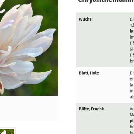
Wuchs:
Di
'C
la
im
Hö
Si
Hö
br
Blatt, Holz:
D
ei
la
in
ab
Blüte, Frucht:
Vo
Ma
pi
he
be