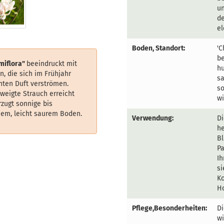
un
d
el
Boden, Standort:
'C
be
miflora"
beeindruckt mit
hu
n, die sich im Frühjahr
sa
nten Duft verströmen.
so
weigte Strauch erreicht
wi
zugt sonnige bis
sem, leicht saurem Boden.
Verwendung:
Di
he
Bl
Pa
Ih
si
K
Ho
Pflege,Besonderheiten:
Di
wi