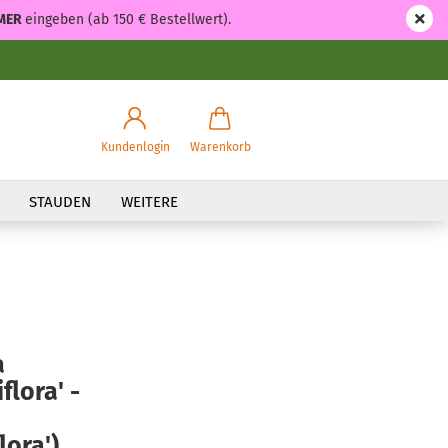
MER
eingeben (ab 150 € Bestellwert).
Kundenlogin
Warenkorb
STAUDEN
WEITERE
a
lora' -
ora'),