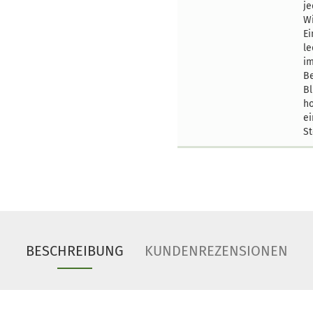
je
Wi
Ei
le
i
Be
Bl
ho
ei
St
BESCHREIBUNG
KUNDENREZENSIONEN