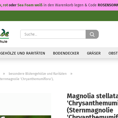
k, rot
oder
Sea Foam weiß
in den Warenkorb legen & Code
ROSENSOM
Suche...
GEHÖLZE UND RARITÄTEN
BODENDECKER
GRÄSER
OBST
»
»
besondere Blütengehölze und Raritäten
Sternmagnolie 'Chryanthemumiflora'),
Magnolia stellat
'Chrysanthemumif
(Sternmagnolie
'Chryanthemumifl