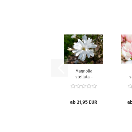
Magnolia
stellata -
s
(Sternmagnolie),
(Tu
ab 21,95 EUR
ab