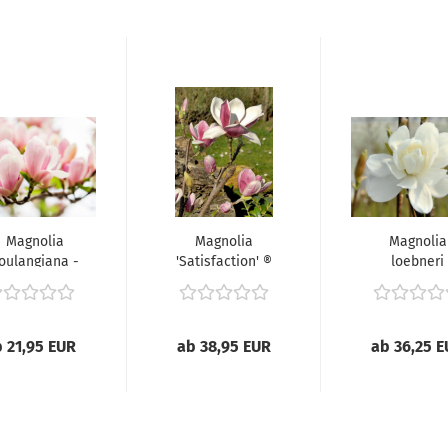
Magnolia
Magnolia
Magnolia
oulangiana -
'Satisfaction' ®
loebneri
lpenmagnolie),
- (Magnolie
'Wildcat' 
'Satisfaction'...
(Magnolie..
 21,95 EUR
ab 38,95 EUR
ab 36,25 