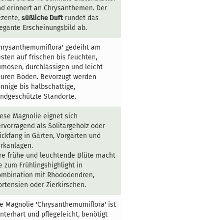
d erinnert an Chrysanthemen. Der
ezente,
süßliche Duft
rundet das
egante Erscheinungsbild ab.
hrysanthemumiflora' gedeiht am
sten auf frischen bis feuchten,
mosen, durchlässigen und leicht
uren Böden. Bevorzugt werden
nnige bis halbschattige,
ndgeschützte Standorte.
ese Magnolie eignet sich
rvorragend als Solitärgehölz oder
ickfang in Gärten, Vorgärten und
rkanlagen.
re frühe und leuchtende Blüte macht
e zum Frühlingshighlight in
ombination mit Rhododendren,
rtensien oder Zierkirschen.
e Magnolie 'Chrysanthemumiflora' ist
nterhart und pflegeleicht, benötigt