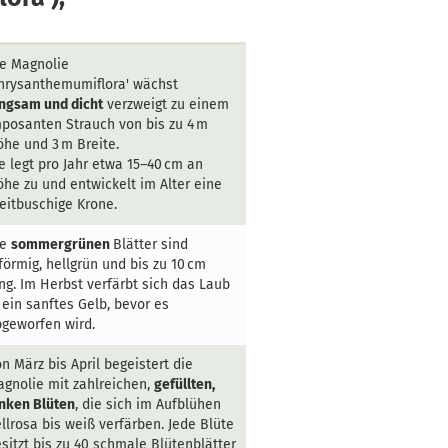
e Magnolie
hrysanthemumiflora' wächst
ngsam und dicht
verzweigt zu einem
posanten Strauch von bis zu 4 m
he und 3 m Breite.
e legt pro Jahr etwa 15–40 cm an
he zu und entwickelt im Alter eine
eitbuschige Krone.
ie
sommergrünen
Blätter sind
förmig, hellgrün und bis zu 10 cm
ng. Im Herbst verfärbt sich das Laub
 ein sanftes Gelb, bevor es
geworfen wird.
n März bis April begeistert die
gnolie mit zahlreichen,
gefüllten,
nken Blüten
, die sich im Aufblühen
llrosa bis weiß verfärben. Jede Blüte
sitzt bis zu 40 schmale Blütenblätter