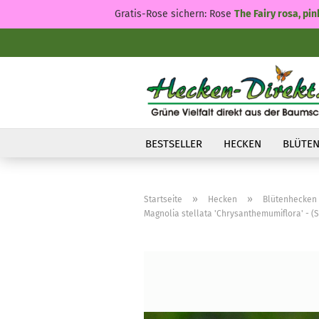
Gratis-Rose sichern: Rose
The Fairy rosa, pin
BESTSELLER
HECKEN
BLÜTEN
»
»
Startseite
Hecken
Blütenhecken
Magnolia stellata 'Chrysanthemumiflora' - (