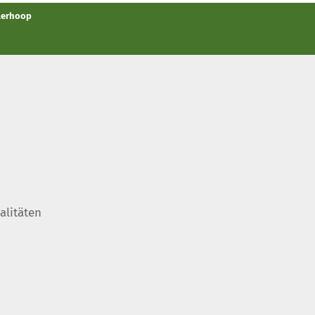
llerhoop
alitäten