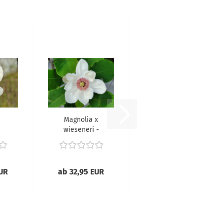
Magnolia x
wieseneri -
-
(Wiesner's
.
Magnolie),...
EUR
ab 32,95 EUR