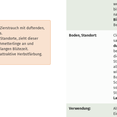
we
b
na
B
Be
r Zierstrauch mit duftenden,
s.
Boden, Standort:
Cl
 Standorte, zieht dieser
s
hmetterlinge an und
du
langen Blütezeit.
be
 attraktive Herbstfärbung.
di
St
ab
wi
Ba
Sc
so
St
La
Verwendung:
Al
Ei