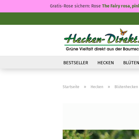
Gratis-Rose sichern: Rose
The Fairy rosa, pin
BESTSELLER
HECKEN
BLÜTEN
»
»
Startseite
Hecken
Blütenhecken