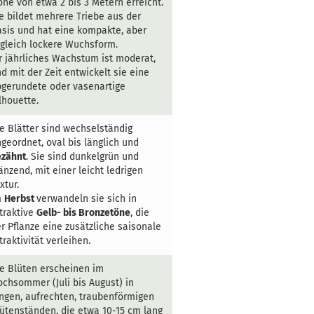
he von etwa 2 bis 3 Metern erreicht.
e bildet mehrere Triebe aus der
sis und hat eine kompakte, aber
gleich lockere Wuchsform.
r jährliches Wachstum ist moderat,
d mit der Zeit entwickelt sie eine
gerundete oder vasenartige
lhouette.
e Blätter sind wechselständig
geordnet, oval bis länglich und
ezähnt
. Sie sind dunkelgrün und
änzend, mit einer leicht ledrigen
xtur.
m
Herbst
verwandeln sie sich in
traktive
Gelb- bis Bronzetöne
, die
r Pflanze eine zusätzliche saisonale
traktivität verleihen.
e Blüten erscheinen im
chsommer (Juli bis August) in
ngen, aufrechten, traubenförmigen
ütenständen, die etwa 10-15 cm lang