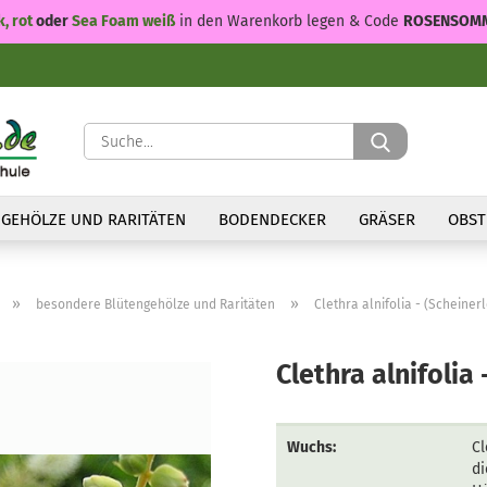
k, rot
oder
Sea Foam weiß
in den Warenkorb legen & Code
ROSENSOM
Suche...
GEHÖLZE UND RARITÄTEN
BODENDECKER
GRÄSER
OBST
»
»
besondere Blütengehölze und Raritäten
Clethra alnifolia - (Scheinerl
Clethra alnifolia 
Wuchs:
Cl
di