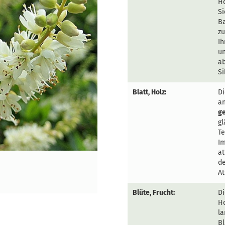
Hö
Si
Ba
zu
Ih
un
ab
Si
Blatt, Holz:
Di
an
g
gl
Te
I
at
de
At
Blüte, Frucht:
Di
Ho
la
Bl