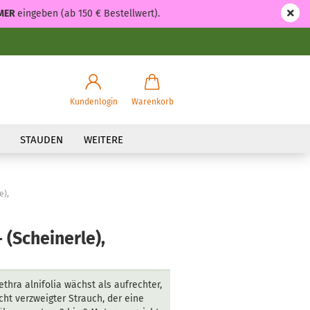
MER
eingeben (ab 150 € Bestellwert).
Kundenlogin
Warenkorb
STAUDEN
WEITERE
e),
- (Scheinerle),
ethra alnifolia wächst als aufrechter,
cht verzweigter Strauch, der eine