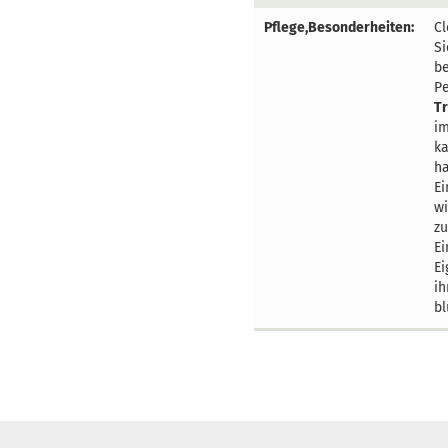
Pflege,Besonderheiten:
Cl
Si
b
Pe
T
im
ka
ha
Ei
wi
zu
E
Ei
ih
bl