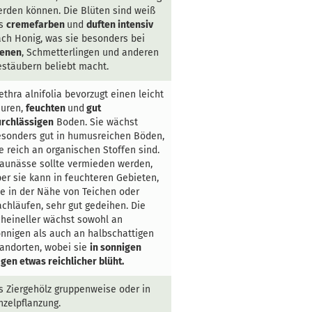
rden können. Die Blüten sind weiß
is
cremefarben
und
duften intensiv
ch Honig, was sie besonders bei
ienen
, Schmetterlingen und anderen
stäubern beliebt macht.
ethra alnifolia bevorzugt einen leicht
auren,
feuchten
und
gut
rchlässigen
Boden. Sie wächst
sonders gut in humusreichen Böden,
e reich an organischen Stoffen sind.
aunässe sollte vermieden werden,
er sie kann in feuchteren Gebieten,
e in der Nähe von Teichen oder
chläufen, sehr gut gedeihen. Die
heineller wächst sowohl an
nnigen als auch an halbschattigen
andorten, wobei sie
in sonnigen
gen etwas reichlicher blüht.
s Ziergehölz gruppenweise oder in
nzelpflanzung.