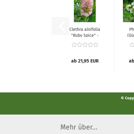
Clethra alnifolia
Ph
"Ruby Spice" -
(Gl
(Rotblühende...
ab 21,95 EUR
ab
© Copyr
Mehr über...