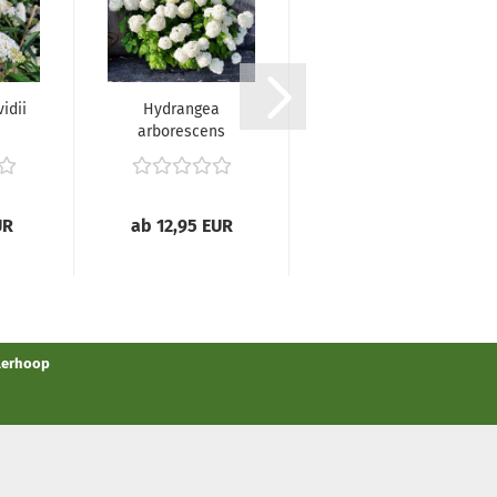
idii
Hydrangea
Abelia
arborescens
mosanensis -
r...
'Annabelle' -
(Koreanische
(Ballhortensie...
Abelie),...
UR
ab 12,95 EUR
ab 24,95 EUR
llerhoop