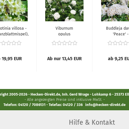
otinia villosa -
Viburnum
Buddleja dav
anzblattmispel),
opulus
'Peace' -
"Roseum" -
(Sommerfliede
(Gefüllter
Schneeball),...
 19,95 EUR
Ab nur 13,45 EUR
ab 9,25 E
ight 2005-2026 - Hecken-Direkt.de, Inh. Gerd Wrage - Lohkamp 6 - 25373 E
- Alle angezeigten Preise sind inklusive MwSt. -
Telefon: 04120 / 7086131 - Telefax: 04120 / 336
info@hecken-direkt.de
Hilfe & Kontakt