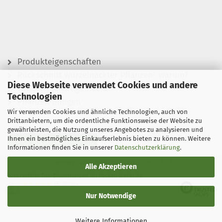
Produkteigenschaften
Rückschnitt wurzelnackter Pflanzen- warum?
Diese Webseite verwendet Cookies und andere
Wässern leicht gemacht
Technologien
Pflanzen düngen
Wir verwenden Cookies und ähnliche Technologien, auch von
Drittanbietern, um die ordentliche Funktionsweise der Website zu
gewährleisten, die Nutzung unseres Angebotes zu analysieren und
Ihnen ein bestmögliches Einkaufserlebnis bieten zu können. Weitere
Vertrag widerrufen
Informationen finden Sie in unserer
Datenschutzerklärung
.
Shopping Cart Software
by Gambio.com © 2026
Alle Akzeptieren
Ausgewählte Top-Bewertungen für hecken-direkt.de
06.08.26
▼
Nur Notwendige
Weitere Informationen