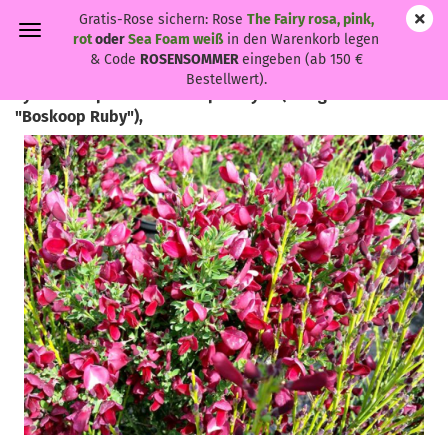
Gratis-Rose sichern: Rose
The Fairy rosa, pink,
rot
oder
Sea Foam weiß
in den Warenkorb legen
& Code
ROSENSOMMER
eingeben (ab 150 €
Bestellwert).
Cytisus scoparius "Boskoop Ruby" - (Edelginster
"Boskoop Ruby"),