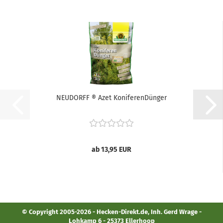
NEUDORFF ® Azet KoniferenDünger
ab 13,95 EUR
© Copyright 2005-2026 - Hecken-Direkt.de, Inh. Gerd Wrage -
Lohkamp 6 - 25373 Ellerhoop