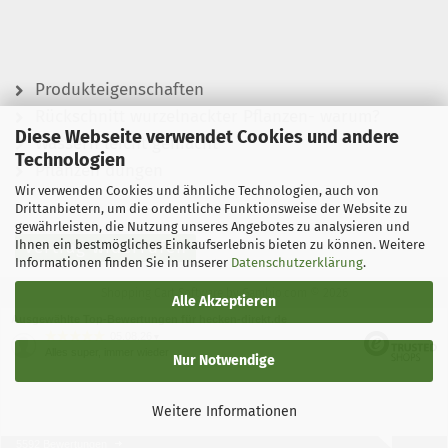
Produkteigenschaften
Rückschnitt wurzelnackter Pflanzen- warum?
Diese Webseite verwendet Cookies und andere
Wässern leicht gemacht
Technologien
Pflanzen düngen
Wir verwenden Cookies und ähnliche Technologien, auch von
Drittanbietern, um die ordentliche Funktionsweise der Website zu
gewährleisten, die Nutzung unseres Angebotes zu analysieren und
Ihnen ein bestmögliches Einkaufserlebnis bieten zu können. Weitere
Vertrag widerrufen
Informationen finden Sie in unserer
Datenschutzerklärung
.
Shopping Cart Software
by Gambio.com © 2026
Alle Akzeptieren
Ausgewählte Top-Bewertungen für hecken-direkt.de
05.08.26
▼
Alles super, immer wieder
Nur Notwendige
Weitere Informationen
5592 Bewertungen