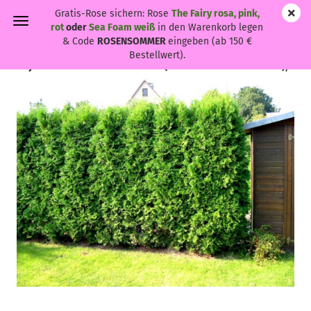
Gratis-Rose sichern: Rose
The Fairy rosa, pink,
rot
oder
Sea Foam weiß
in den Warenkorb legen
& Code
ROSENSOMMER
eingeben (ab 150 €
Bestellwert).
Thuja occidentalis 'Brabant' - (Lebensbaum 'Brabant'),