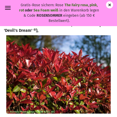
Gratis-Rose sichern: Rose
The Fairy rosa, pink,
rot
oder
Sea Foam weiß
in den Warenkorb legen
& Code
ROSENSOMMER
eingeben (ab 150 €
Bestellwert).
Photinia fraseri 'Devil's Dream' ® - (Rote Glanzmispel
'Devil's Dream' ®),