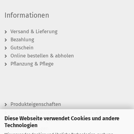
Informationen
Versand & Lieferung
Bezahlung
Gutschein
Online bestellen & abholen
Pflanzung & Pflege
Produkteigenschaften
Rückschnitt wurzelnackter Pflanzen- warum?
Diese Webseite verwendet Cookies und andere
Wässern leicht gemacht
Technologien
Pflanzen düngen