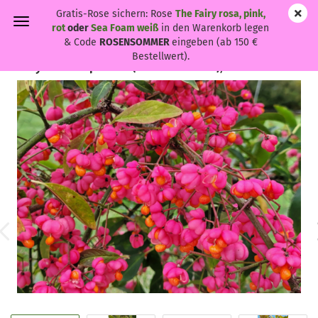
Gratis-Rose sichern: Rose
The Fairy rosa, pink,
rot
oder
Sea Foam weiß
in den Warenkorb legen
& Code
ROSENSOMMER
eingeben (ab 150 €
Bestellwert).
Euonymus europaeus - (Pfaffenhütchen),