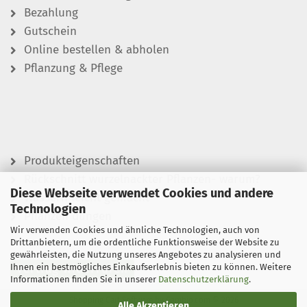
Bezahlung
Gutschein
Online bestellen & abholen
Pflanzung & Pflege
Produkteigenschaften
Rückschnitt wurzelnackter Pflanzen- warum?
Diese Webseite verwendet Cookies und andere
Wässern leicht gemacht
Technologien
Pflanzen düngen
Wir verwenden Cookies und ähnliche Technologien, auch von
Drittanbietern, um die ordentliche Funktionsweise der Website zu
gewährleisten, die Nutzung unseres Angebotes zu analysieren und
Ihnen ein bestmögliches Einkaufserlebnis bieten zu können. Weitere
Vertrag widerrufen
Informationen finden Sie in unserer
Datenschutzerklärung
.
Shopping Cart Software
by Gambio.com © 2026
Alle Akzeptieren