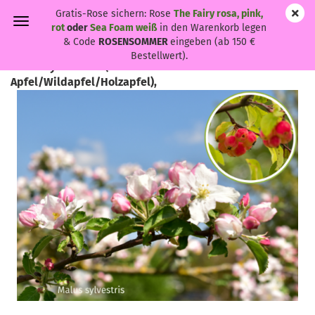
Gratis-Rose sichern: Rose
The Fairy rosa, pink,
rot
oder
Sea Foam weiß
in den Warenkorb legen
& Code
ROSENSOMMER
eingeben (ab 150 €
Bestellwert).
Malus sylvestris - (Gemeiner
Apfel/Wildapfel/Holzapfel),