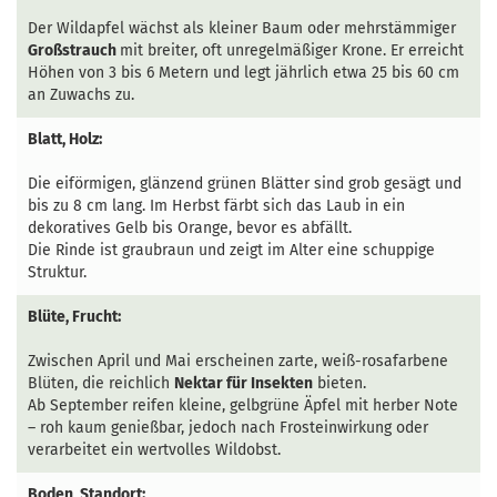
Der Wildapfel wächst als kleiner Baum oder mehrstämmiger
Großstrauch
mit breiter, oft unregelmäßiger Krone. Er erreicht
Höhen von 3 bis 6 Metern und legt jährlich etwa 25 bis 60 cm
an Zuwachs zu.
Blatt, Holz:
Die eiförmigen, glänzend grünen Blätter sind grob gesägt und
bis zu 8 cm lang. Im Herbst färbt sich das Laub in ein
dekoratives Gelb bis Orange, bevor es abfällt.
Die Rinde ist graubraun und zeigt im Alter eine schuppige
Struktur.
Blüte, Frucht:
Zwischen April und Mai erscheinen zarte, weiß-rosafarbene
Blüten, die reichlich
Nektar für Insekten
bieten.
Ab September reifen kleine, gelbgrüne Äpfel mit herber Note
– roh kaum genießbar, jedoch nach Frosteinwirkung oder
verarbeitet ein wertvolles Wildobst.
Boden, Standort: