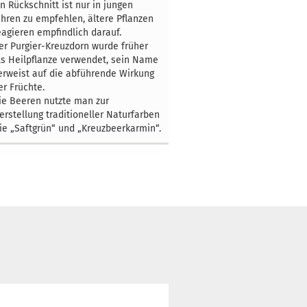
in Rückschnitt ist nur in jungen
ahren zu empfehlen, ältere Pflanzen
eagieren empfindlich darauf.
er Purgier-Kreuzdorn wurde früher
ls Heilpflanze verwendet, sein Name
erweist auf die abführende Wirkung
er Früchte.
ie Beeren nutzte man zur
erstellung traditioneller Naturfarben
ie „Saftgrün“ und „Kreuzbeerkarmin“.