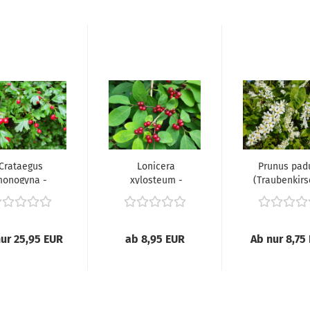
Crataegus
Lonicera
Prunus pad
onogyna -
xylosteum -
(Traubenkirs
Weißdorn),
(Heckenkirsche),
ur 25,95 EUR
ab 8,95 EUR
Ab nur 8,75