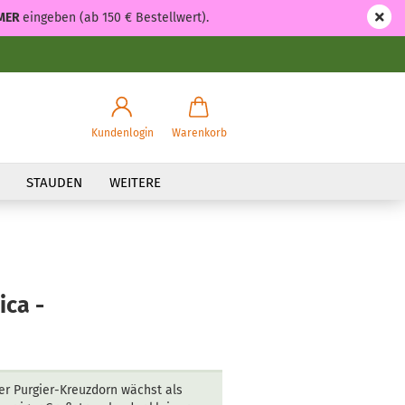
MER
eingeben (ab 150 € Bestellwert).
Kundenlogin
Warenkorb
STAUDEN
WEITERE
ica -
er Purgier-Kreuzdorn wächst als