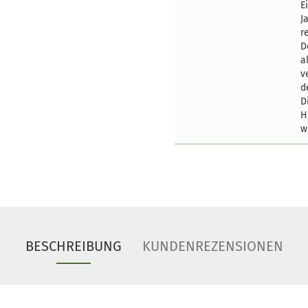
E
J
r
D
a
v
d
D
H
w
BESCHREIBUNG
KUNDENREZENSIONEN