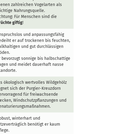
ienen zahlreichen Vogelarten als
ichtige Nahrungsquelle.
chtung: Für Menschen sind die
rüchte giftig
!
nspruchslos und anpassungsfähig
edeiht er auf trockenen bis feuchten,
alkhaltigen und gut durchlässigen
öden.
r bevorzugt sonnige bis halbschattige
agen und meidet dauerhaft nasse
tandorte.
ls ökologisch wertvolles Wildgehölz
ignet sich der Purgier-Kreuzdorn
ervorragend für freiwachsende
ecken, Windschutzpflanzungen und
enaturierungsmaßnahmen.
obust, winterhart und
itzeverträglich benötigt er kaum
flege.