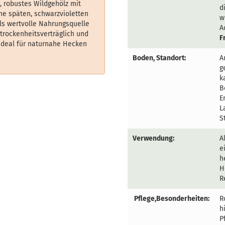
, robustes Wildgehölz mit
d
ne späten, schwarzvioletten
w
ls wertvolle Nahrungsquelle
A
 trockenheitsverträglich und
F
 ideal für naturnahe Hecken
Boden, Standort:
A
g
k
B
E
L
S
Verwendung:
A
e
h
H
R
Pflege,Besonderheiten:
R
h
P