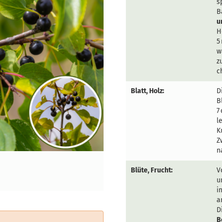
s
B
u
H
5
w
z
c
Blatt, Holz:
D
B
7
l
K
Z
n
Blüte, Frucht:
V
u
i
a
D
B