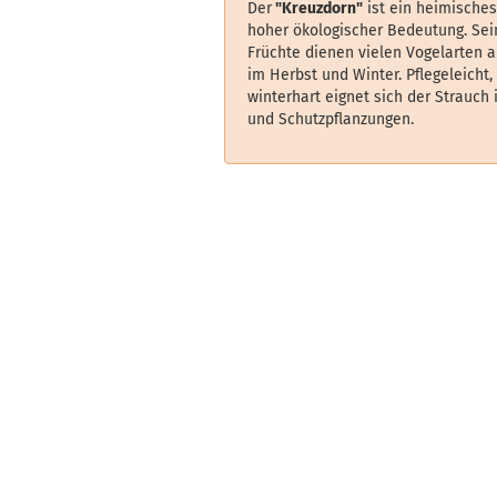
Der
"Kreuzdorn"
ist ein heimisches
hoher ökologischer Bedeutung. Sei
Früchte dienen vielen Vogelarten a
im Herbst und Winter. Pflegeleicht,
winterhart eignet sich der Strauch
und Schutzpflanzungen.