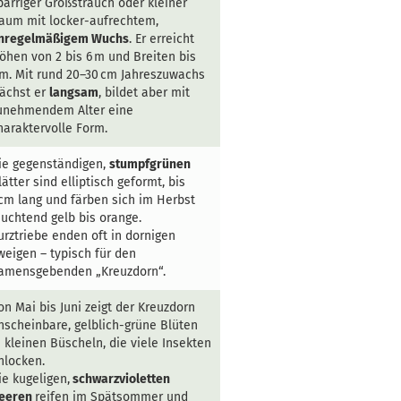
parriger Großstrauch oder kleiner
aum mit locker-aufrechtem,
nregelmäßigem Wuchs
. Er erreicht
öhen von 2 bis 6 m und Breiten bis
 m. Mit rund 20–30 cm Jahreszuwachs
ächst er
langsam
, bildet aber mit
unehmendem Alter eine
haraktervolle Form.
ie gegenständigen,
stumpfgrünen
lätter sind elliptisch geformt, bis
 cm lang und färben sich im Herbst
euchtend gelb bis orange.
urztriebe enden oft in dornigen
weigen – typisch für den
amensgebenden „Kreuzdorn“.
on Mai bis Juni zeigt der Kreuzdorn
nscheinbare, gelblich-grüne Blüten
n kleinen Büscheln, die viele Insekten
nlocken.
ie kugeligen,
schwarzvioletten
eeren
reifen im Spätsommer und