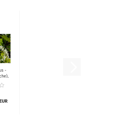
us -
che),
 EUR