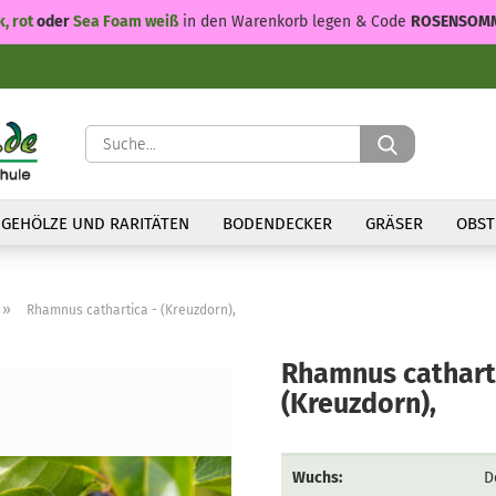
k, rot
oder
Sea Foam weiß
in den Warenkorb legen & Code
ROSENSOM
Suche...
GEHÖLZE UND RARITÄTEN
BODENDECKER
GRÄSER
OBST
»
Rhamnus cathartica - (Kreuzdorn),
Rhamnus cathart
(Kreuzdorn),
Wuchs:
D