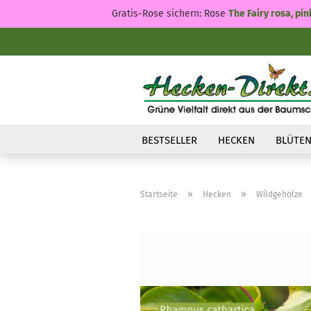
Gratis-Rose sichern: Rose
The Fairy rosa, pin
BESTSELLER
HECKEN
BLÜTEN
»
»
Startseite
Hecken
Wildgehölze