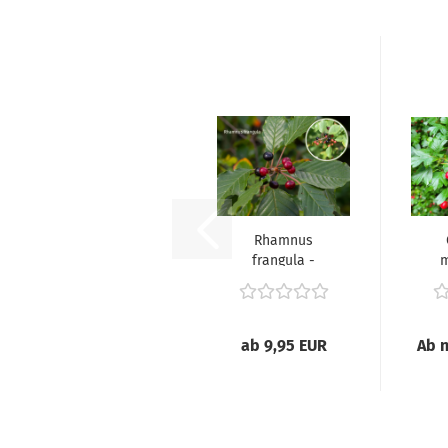
Rhamnus
frangula -
m
(Faulbaum),
(
ab 9,95 EUR
Ab n