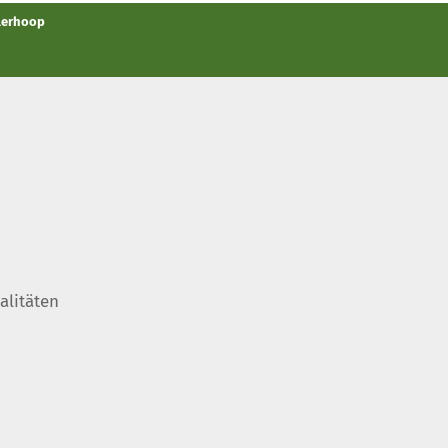
llerhoop
alitäten