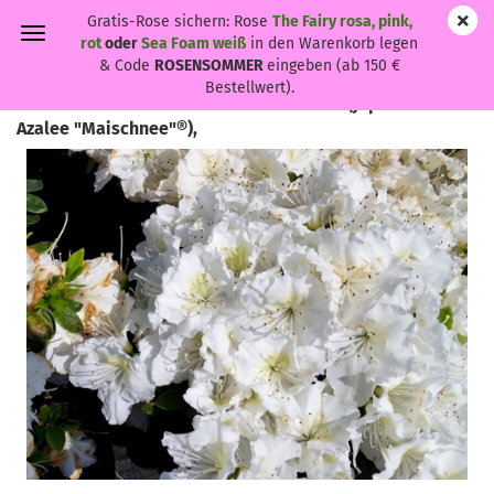
Gratis-Rose sichern: Rose
The Fairy rosa, pink,
rot
oder
Sea Foam weiß
in den Warenkorb legen
& Code
ROSENSOMMER
eingeben (ab 150 €
Bestellwert).
Rhododendron obtusum "Maischnee"® - (Japanische
Azalee "Maischnee"®),