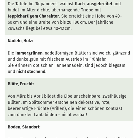
Die Tafeleibe 'Repandens' wächst
flach
,
ausgebreitet
und
bildet im Alter dichte, überhängende Triebe mit
teppichartigem Charakter
. Sie erreicht eine Höhe von 40–
60 cm und eine Breite von bis zu 180 cm. Der jährliche
Zuwachs liegt bei etwa 10–12 cm.
Nadeln, Holz:
Die
immergrünen
, nadelförmigen Blätter sind weich, glänzend
und dunkelgrün mit frischem Austrieb im Frühjahr.
Sie erinnern optisch an Tannennadeln, sind jedoch biegsam
und
nicht stechend
.
Blüte, Frucht:
Von März bis April bildet die Eibe unscheinbare, zweihäusige
Blüten. Im Spätsommer erscheinen dekorative, rote,
beerenartige Früchte (Arillen), die einen schönen Kontrast
zum dunklen Laub bilden – nicht essbar!
Boden, Standort: