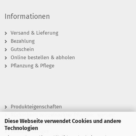
Informationen
Versand & Lieferung
Bezahlung
Gutschein
Online bestellen & abholen
Pflanzung & Pflege
Produkteigenschaften
Rückschnitt wurzelnackter Pflanzen- warum?
Diese Webseite verwendet Cookies und andere
Wässern leicht gemacht
Technologien
Pflanzen düngen