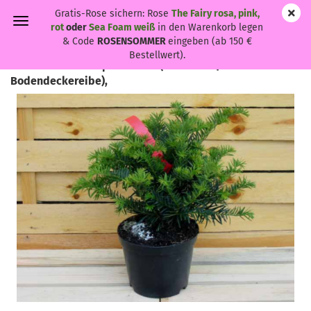
Gratis-Rose sichern: Rose
The Fairy rosa, pink,
rot
oder
Sea Foam weiß
in den Warenkorb legen
& Code
ROSENSOMMER
eingeben (ab 150 €
Bestellwert).
Taxus baccata 'Repandens' - (Tafel-Eibe/
Bodendeckereibe),