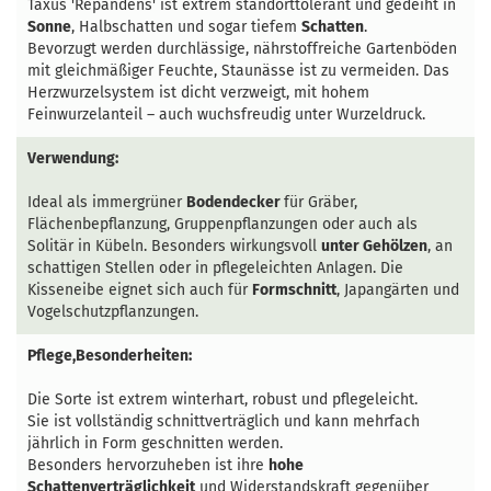
Taxus 'Repandens' ist extrem standorttolerant und gedeiht in
Sonne
, Halbschatten und sogar tiefem
Schatten
.
Bevorzugt werden durchlässige, nährstoffreiche Gartenböden
mit gleichmäßiger Feuchte, Staunässe ist zu vermeiden. Das
Herzwurzelsystem ist dicht verzweigt, mit hohem
Feinwurzelanteil – auch wuchsfreudig unter Wurzeldruck.
Verwendung:
Ideal als immergrüner
Bodendecker
für Gräber,
Flächenbepflanzung, Gruppenpflanzungen oder auch als
Solitär in Kübeln. Besonders wirkungsvoll
unter Gehölzen
, an
schattigen Stellen oder in pflegeleichten Anlagen. Die
Kisseneibe eignet sich auch für
Formschnitt
, Japangärten und
Vogelschutzpflanzungen.
Pflege,Besonderheiten:
Die Sorte ist extrem winterhart, robust und pflegeleicht.
Sie ist vollständig schnittverträglich und kann mehrfach
jährlich in Form geschnitten werden.
Besonders hervorzuheben ist ihre
hohe
Schattenverträglichkeit
und Widerstandskraft gegenüber