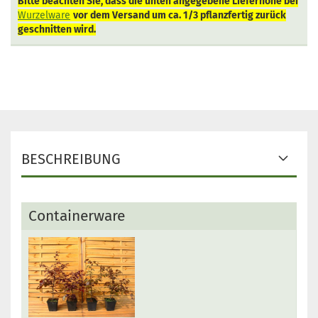
Bitte beachten Sie, dass die unten angegebene Lieferhöhe bei
Wurzelware
vor dem Versand um ca. 1/3 pflanzfertig zurück
geschnitten wird.
BESCHREIBUNG
Containerware