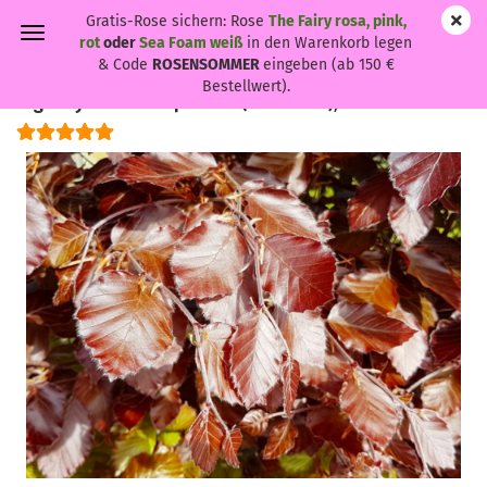
Gratis-Rose sichern: Rose
The Fairy rosa, pink,
rot
oder
Sea Foam weiß
in den Warenkorb legen
& Code
ROSENSOMMER
eingeben (ab 150 €
Bestellwert).
Fagus sylvatica 'Purpurea' - (Blutbuche),