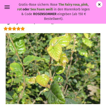
Gratis-Rose sichern: Rose
The Fairy rosa, pink,
rot
oder
Sea Foam weiß
in den Warenkorb legen
& Code
ROSENSOMMER
eingeben (ab 150 €
Bestellwert).
Fagus sylvatica - (Rotbuche),