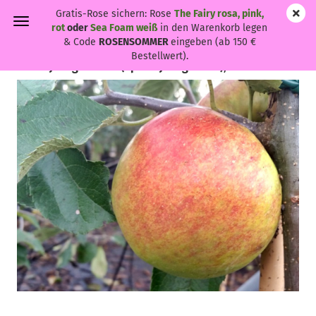
Gratis-Rose sichern: Rose
The Fairy rosa, pink,
rot
oder
Sea Foam weiß
in den Warenkorb legen
& Code
ROSENSOMMER
eingeben (ab 150 €
Bestellwert).
Malus "Jonagold" ® - (Apfel "Jonagold" ®),