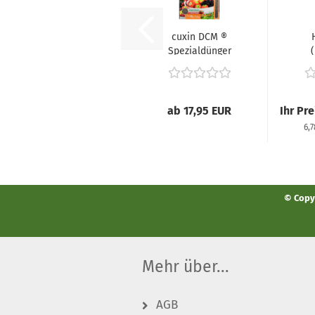
cuxin DCM ®
Spezialdünger
(
für Beeren &
Lan
Obstbäume...
ab 17,95 EUR
Ihr Pr
6,
© Copyr
Mehr über...
AGB