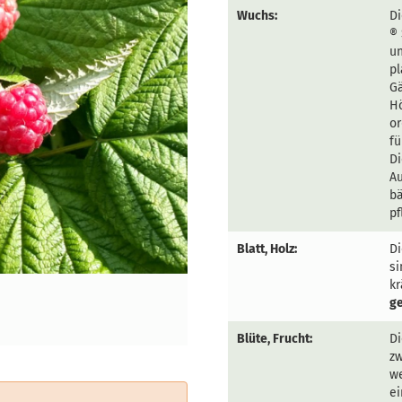
Wuchs:
Di
® 
u
pl
Gä
Hö
or
fü
Di
Au
bä
pf
Blatt, Holz:
Di
si
kr
ge
Blüte, Frucht:
Di
zw
w
ei