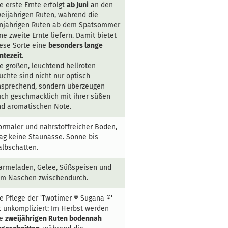
e erste Ernte erfolgt
ab Juni
an den
eijährigen Ruten, während die
injährigen Ruten ab dem Spätsommer
ne zweite Ernte liefern. Damit bietet
ese Sorte eine
besonders lange
ntezeit
.
e großen, leuchtend hellroten
üchte sind nicht nur optisch
nsprechend, sondern überzeugen
ch geschmacklich mit ihrer süßen
d aromatischen Note.
rmaler und nährstoffreicher Boden,
g keine Staunässe. Sonne bis
lbschatten.
armeladen, Gelee, Süßspeisen und
um Naschen zwischendurch.
e Pflege der 'Twotimer ® Sugana ®'
t unkompliziert: Im Herbst werden
ie
zweijährigen Ruten bodennah