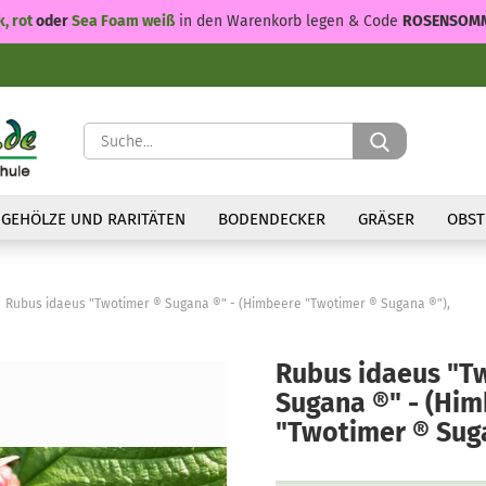
k, rot
oder
Sea Foam weiß
in den Warenkorb legen & Code
ROSENSOM
Suche...
GEHÖLZE UND RARITÄTEN
BODENDECKER
GRÄSER
OBST
Rubus idaeus "Twotimer ® Sugana ®" - (Himbeere "Twotimer ® Sugana ®"),
Rubus idaeus "T
Sugana ®" - (Hi
"Twotimer ® Suga