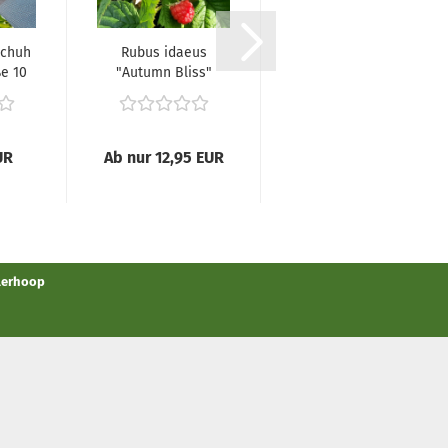
schuh
Rubus idaeus
Rubus idaeus
ße 10
"Autumn Bliss"
"Golden
® - (Himbeere...
Everest" -
(Himbeere...
UR
Ab nur 12,95 EUR
Ab nur 12,95 EUR
llerhoop