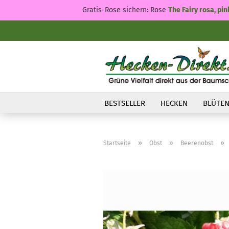
Gratis-Rose sichern: Rose
The Fairy rosa, pin
BESTSELLER
HECKEN
BLÜTEN
»
»
»
Startseite
Obst
Beerenobst