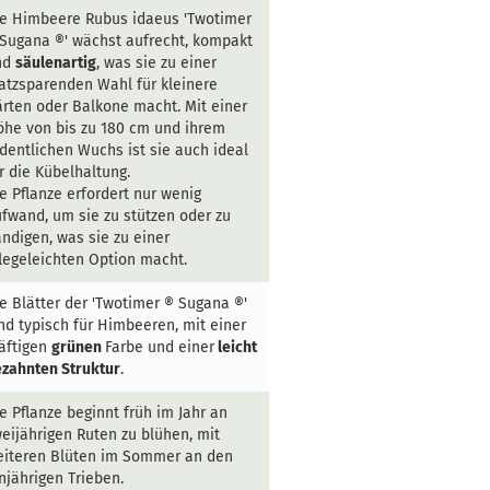
e Himbeere Rubus idaeus 'Twotimer
Sugana ®' wächst aufrecht, kompakt
nd
säulenartig
, was sie zu einer
atzsparenden Wahl für kleinere
rten oder Balkone macht. Mit einer
he von bis zu 180 cm und ihrem
dentlichen Wuchs ist sie auch ideal
r die Kübelhaltung.
e Pflanze erfordert nur wenig
fwand, um sie zu stützen oder zu
ndigen, was sie zu einer
legeleichten Option macht.
e Blätter der 'Twotimer ® Sugana ®'
nd typisch für Himbeeren, mit einer
äftigen
grünen
Farbe und einer
leicht
zahnten Struktur
.
e Pflanze beginnt früh im Jahr an
eijährigen Ruten zu blühen, mit
eiteren Blüten im Sommer an den
njährigen Trieben.