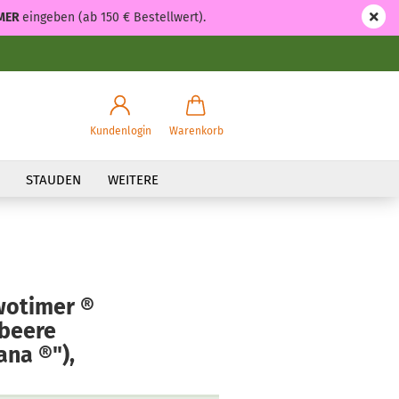
MER
eingeben (ab 150 € Bestellwert).
Kundenlogin
Warenkorb
STAUDEN
WEITERE
wotimer ®
mbeere
na ®"),