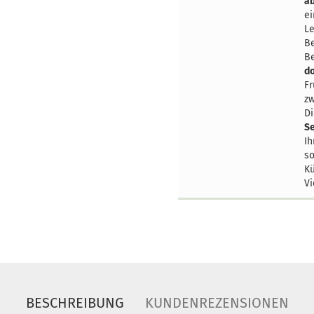
a
ei
Le
Be
Be
do
Fr
zw
Di
Se
I
so
Kü
Vi
BESCHREIBUNG
KUNDENREZENSIONEN