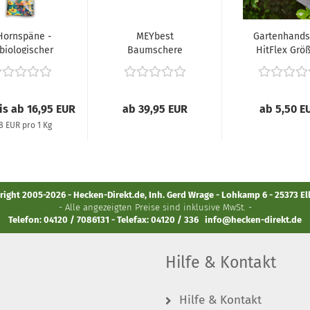
Hornspäne -
MEYbest
Gartenhand
biologischer
Baumschere
HitFlex Grö
gzeitdünger),...
M20
eis ab 16,95 EUR
ab 39,95 EUR
ab 5,50 E
78 EUR pro 1 Kg
ight 2005-2026 - Hecken-Direkt.de, Inh. Gerd Wrage - Lohkamp 6 - 25373 E
- Alle angezeigten Preise sind inklusive MwSt. -
Telefon: 04120 / 7086131 - Telefax: 04120 / 336
info@hecken-direkt.de
Hilfe & Kontakt
Hilfe & Kontakt