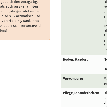
gt durch ihre einzigartige
Di
 als auch an zweijährigen
zw
mal im Jahr geerntet werden
e
te sind süß, aromatisch und
ei
e Verarbeitung. Dank ihres
di
net sie sich hervorragend
Er
tung.
Di
Fr
a
au
un
Boden, Standort:
No
ma
Ha
Verwendung:
M
z
Pflege,Besonderheiten:
Di
is
d