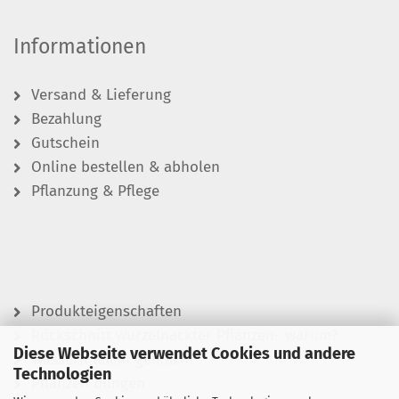
Informationen
Versand & Lieferung
Bezahlung
Gutschein
Online bestellen & abholen
Pflanzung & Pflege
Produkteigenschaften
Rückschnitt wurzelnackter Pflanzen- warum?
Diese Webseite verwendet Cookies und andere
Wässern leicht gemacht
Technologien
Pflanzen düngen