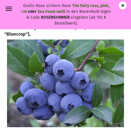
Gratis-Rose sichern: Rose
The Fairy rosa, pink,
rot
oder
Sea Foam weiß
in den Warenkorb legen
& Code
ROSENSOMMER
eingeben (ab 150 €
Bestellwert).
Vaccinium corymbosum "Bluecrop" - (Heidelbeere
"Bluecrop"),