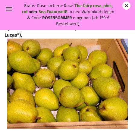
Gratis-Rose sichern: Rose
The Fairy rosa, pink,
rot
oder
Sea Foam weiß
in den Warenkorb legen
& Code
ROSENSOMMER
eingeben (ab 150 €
Bestellwert).
Pyrus com. "Alexander Lucas" - (Birne "Alexander
Lucas"),