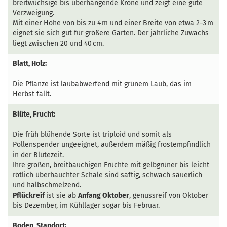
breitwüchsige bis überhängende Krone und zeigt eine gute
Verzweigung.
Mit einer Höhe von bis zu 4 m und einer Breite von etwa 2–3 m
eignet sie sich gut für größere Gärten. Der jährliche Zuwachs
liegt zwischen 20 und 40 cm.
Blatt, Holz:
Die Pflanze ist laubabwerfend mit grünem Laub, das im
Herbst fällt.
Blüte, Frucht:
Die früh blühende Sorte ist triploid und somit als
Pollenspender ungeeignet, außerdem mäßig frostempfindlich
in der Blütezeit.
Ihre großen, breitbauchigen Früchte mit gelbgrüner bis leicht
rötlich überhauchter Schale sind saftig, schwach säuerlich
und halbschmelzend.
Pflückreif
ist sie ab
Anfang Oktober
, genussreif von Oktober
bis Dezember, im Kühllager sogar bis Februar.
Boden, Standort: