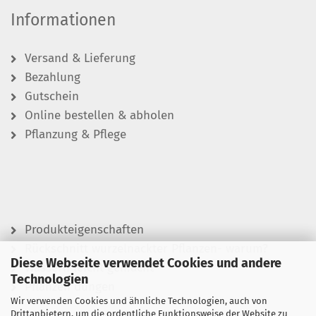
Informationen
Versand & Lieferung
Bezahlung
Gutschein
Online bestellen & abholen
Pflanzung & Pflege
Produkteigenschaften
Rückschnitt wurzelnackter Pflanzen- warum?
Diese Webseite verwendet Cookies und andere
Wässern leicht gemacht
Technologien
Pflanzen düngen
Wir verwenden Cookies und ähnliche Technologien, auch von
Drittanbietern, um die ordentliche Funktionsweise der Website zu