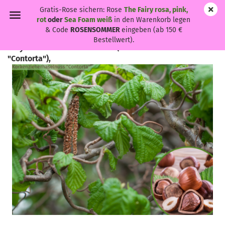
Gratis-Rose sichern: Rose
The Fairy rosa, pink,
rot
oder
Sea Foam weiß
in den Warenkorb legen
& Code
ROSENSOMMER
eingeben (ab 150 €
Bestellwert).
Corylus avellana "Contorta" - (Korkenzieherhaselnuss
"Contorta"),