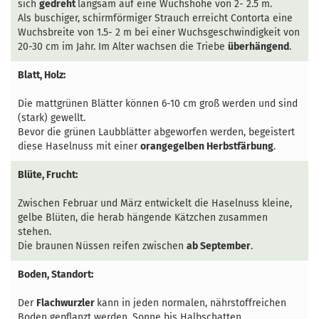
sich
gedreht
langsam auf eine Wuchshöhe von 2- 2.5 m.
Als buschiger, schirmförmiger Strauch erreicht Contorta eine
Wuchsbreite von 1.5- 2 m bei einer Wuchsgeschwindigkeit von
20-30 cm im Jahr. Im Alter wachsen die Triebe
überhängend
.
Blatt, Holz:
Die mattgrünen Blätter können 6-10 cm groß werden und sind
(stark) gewellt.
Bevor die grünen Laubblätter abgeworfen werden, begeistert
diese Haselnuss mit einer
orangegelben Herbstfärbung
.
Blüte, Frucht:
Zwischen Februar und März entwickelt die Haselnuss kleine,
gelbe Blüten, die herab hängende Kätzchen zusammen
stehen.
Die
braunen
Nüssen
reifen zwischen
ab September
.
Boden, Standort:
Der
Flachwurzler
kann in jeden normalen, nährstoffreichen
Boden gepflanzt werden. Sonne bis Halbschatten.