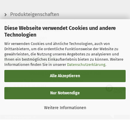
Produkteigenschaften
Rückschnitt wurzelnackter Pflanzen- warum?
Diese Webseite verwendet Cookies und andere
Wässern leicht gemacht
Technologien
Pflanzen düngen
Wir verwenden Cookies und ähnliche Technologien, auch von
Drittanbietern, um die ordentliche Funktionsweise der Website zu
gewährleisten, die Nutzung unseres Angebotes zu analysieren und
Ihnen ein bestmögliches Einkaufserlebnis bieten zu können. Weitere
Vertrag widerrufen
Informationen finden Sie in unserer
Datenschutzerklärung
.
Shopping Cart Software
by Gambio.com © 2026
Alle Akzeptieren
Ausgewählte Top-Bewertungen für hecken-direkt.de
06.08.26
▼
Nur Notwendige
Weitere Informationen
5596 Bewertungen
06.08.26
▼