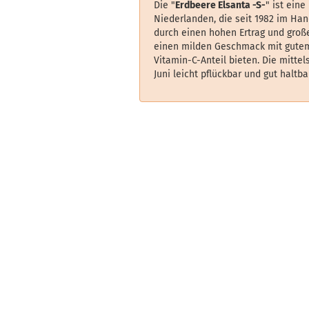
Die "
Erdbeere Elsanta -S-
" ist ein
Niederlanden, die seit 1982 im Hand
durch einen hohen Ertrag und große
einen milden Geschmack mit gute
Vitamin-C-Anteil bieten. Die mittel
Juni leicht pflückbar und gut haltbar