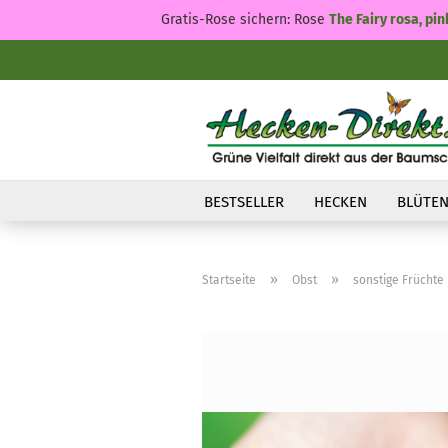
Gratis-Rose sichern: Rose
The Fairy rosa, pin
BESTSELLER
HECKEN
BLÜTEN
»
»
Startseite
Obst
sonstige Früchte