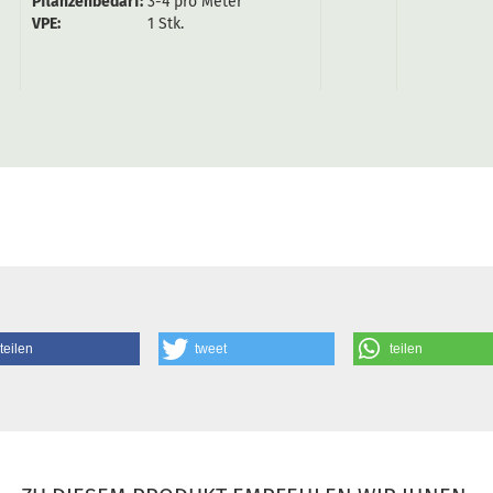
Pflanzenbedarf:
3-4 pro Meter
VPE:
1 Stk.
teilen
tweet
teilen