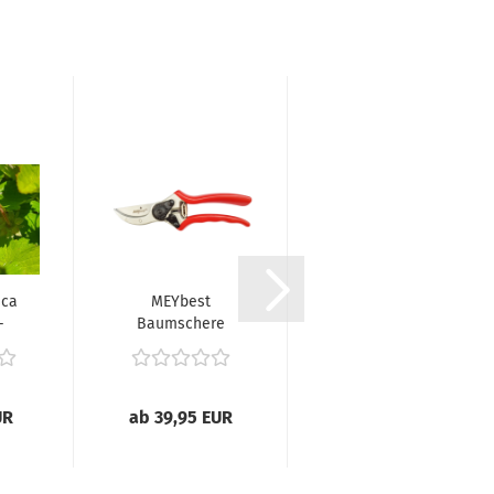
sca
MEYbest
Gartenhandschuh
-
Baumschere
HitFlex Größe 10
M20
..
UR
ab 39,95 EUR
ab 5,50 EUR