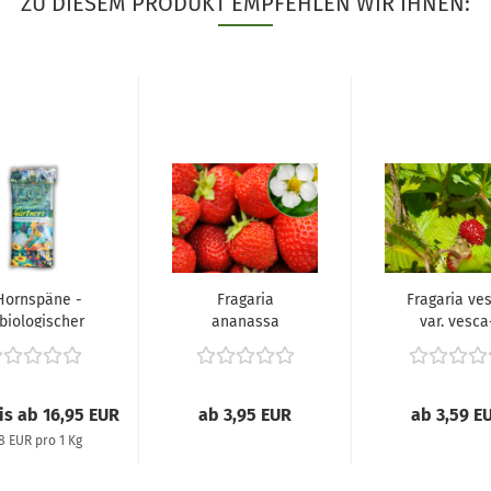
ZU DIESEM PRODUKT EMPFEHLEN WIR IHNEN:
Hornspäne -
Fragaria
Fragaria ve
biologischer
ananassa
var. vesca
gzeitdünger),...
"Honeoye" -
(Wald-
(Erdbeere
Erdbeere),.
Honeoye),...
eis ab 16,95 EUR
ab 3,95 EUR
ab 3,59 E
78 EUR pro 1 Kg