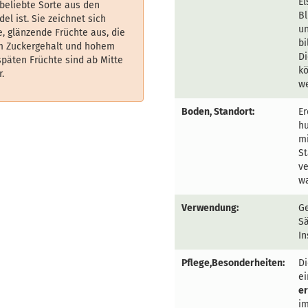
El
e beliebte Sorte aus den
Bl
el ist. Sie zeichnet sich
un
, glänzende Früchte aus, die
bi
m Zuckergehalt und hohem
Di
späten Früchte sind ab Mitte
k
.
w
Boden, Standort:
Er
h
mi
St
v
wa
Verwendung:
Ge
Sä
In
Pflege,Besonderheiten:
Di
e
e
i