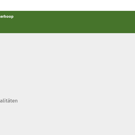
llerhoop
alitäten