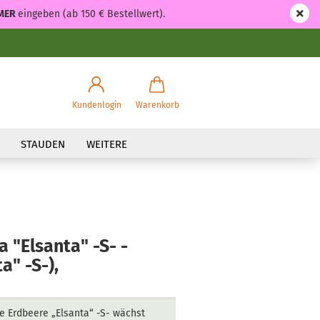
MER
eingeben (ab 150 € Bestellwert).
Kundenlogin
Warenkorb
STAUDEN
WEITERE
 "Elsanta" -S- -
a" -S-),
e Erdbeere „Elsanta“ -S- wächst