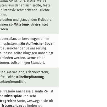
santa -S- schöne, große, weiße
üten, aus denen sich große, feste
d intensiv schmeckende Früchte
lden.
e süßen und glänzenden Erdbeeren
önnen ab
Mitte Juni
-Juli geerntet
erden.
dbeerpflanzen bevorzugen einen
umushalten,
nährstoffreicher
Boden
t ausreichender Bewässerung.
aunässe sollte hingegen unbedingt
ermieden werden. Gerne einen
rmen, vollsonnigen Standort.
lee, Marmelade, Frischeverzehr,
fte, Lokör,
Kübelbepflanzung
.
sektenfreundlich.
e Fragaria ananassa Elsanta -S- ist
ine
mittelspäte
und sehr
rtragreiche
Sorte, weswegen sie oft
m
Ertragsanbau
zu finden ist.