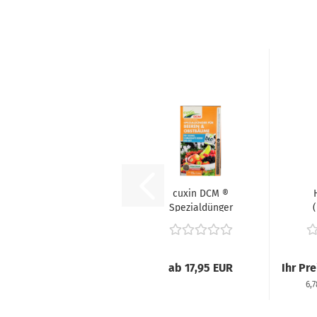
cuxin DCM ®
Spezialdünger
(
für Beeren &
Lan
Obstbäume...
ab 17,95 EUR
Ihr Pr
6,