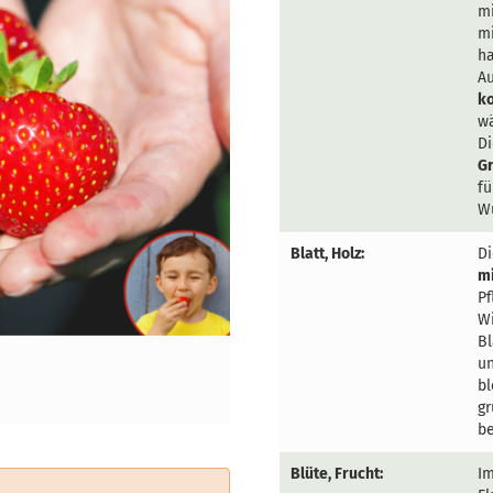
mi
mi
ha
Au
ko
wä
Di
G
fü
W
Blatt, Holz:
Di
mi
Pf
Wi
Bl
un
bl
gr
be
Blüte, Frucht:
Im