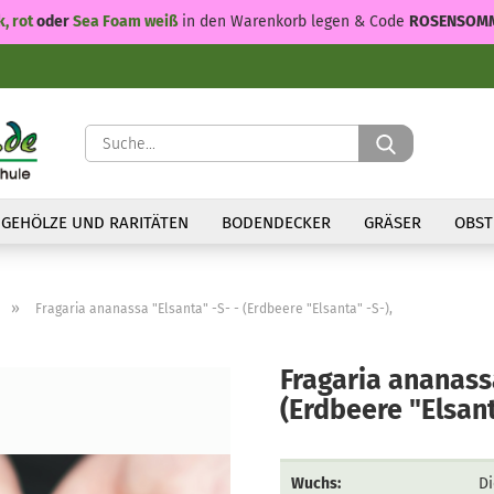
k, rot
oder
Sea Foam weiß
in den Warenkorb legen & Code
ROSENSOM
Suche...
GEHÖLZE UND RARITÄTEN
BODENDECKER
GRÄSER
OBST
»
Fragaria ananassa "Elsanta" -S- - (Erdbeere "Elsanta" -S-),
Fragaria ananassa
(Erdbeere "Elsant
Wuchs:
Di