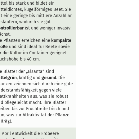
ttel bis stark und bildet ein
tteldichtes, kugelförmiges Beet. Sie
t eine geringe bis mittlere Anzahl an
släufern, wodurch sie gut
ntrollierbar
ist und weniger invasiv
chst.
e Pflanzen erreichen eine
kompakte
röße
und sind ideal für Beete sowie
r die Kultur im Container geeignet.
uchshöhe bis 40 cm.
e Blätter der „Elsanta“ sind
ttelgrün
, kräftig und
gesund
. Die
lanzen zeichnen sich durch eine gute
derstandsfähigkeit gegen viele
attkrankheiten aus, was sie robust
d pflegeleicht macht. Ihre Blätter
eiben bis zur Fruchtreife frisch und
ün, was zur Attraktivität der Pflanze
iträgt.
 April entwickelt die Erdbeere