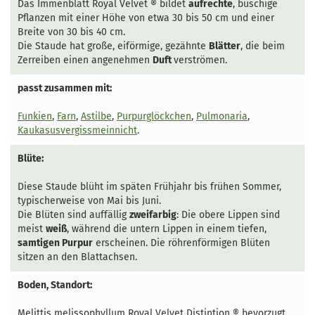
Das Immenblatt Royal Velvet ® bildet
aufrechte
, buschige
Pflanzen mit einer Höhe von etwa 30 bis 50 cm und einer
Breite von 30 bis 40 cm.
Die Staude hat große, eiförmige, gezähnte
Blätter
, die beim
Zerreiben einen angenehmen
Duft
verströmen.
passt zusammen mit:
Funkien
,
Farn
,
Astilbe
,
Purpurglöckchen
,
Pulmonaria
,
Kaukasusvergissmeinnicht
.
Blüte:
Diese Staude blüht im späten Frühjahr bis frühen Sommer,
typischerweise von Mai bis Juni.
Die Blüten sind auffällig
zweifarbig
: Die obere Lippen sind
meist
weiß
, während die untern Lippen in einem tiefen,
samtigen Purpur
erscheinen. Die röhrenförmigen Blüten
sitzen an den Blattachsen.
Boden, Standort:
Melittis melissophyllum Royal Velvet Distintion ® bevorzugt