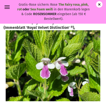
Gratis-Rose sichern: Rose
The Fairy rosa, pink,
rot
oder
Sea Foam weiß
in den Warenkorb legen
& Code
ROSENSOMMER
eingeben (ab 150 €
Bestellwert).
Melittis melissophyllum 'Royal Velvet Distinction' ® -
(Immenblatt 'Royal Velvet Distinction' ®),