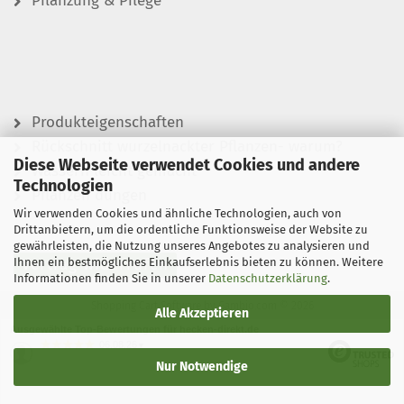
Pflanzung & Pflege
Produkteigenschaften
Rückschnitt wurzelnackter Pflanzen- warum?
Diese Webseite verwendet Cookies und andere
Wässern leicht gemacht
Technologien
Pflanzen düngen
Wir verwenden Cookies und ähnliche Technologien, auch von
Drittanbietern, um die ordentliche Funktionsweise der Website zu
gewährleisten, die Nutzung unseres Angebotes zu analysieren und
Ihnen ein bestmögliches Einkaufserlebnis bieten zu können. Weitere
Vertrag widerrufen
Informationen finden Sie in unserer
Datenschutzerklärung
.
Shopping Cart Software
by Gambio.com © 2026
Alle Akzeptieren
Ausgewählte Top-Bewertungen für hecken-direkt.de
06.08.26
▼
Nur Notwendige