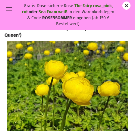
Gratis-Rose sichern: Rose
The Fairy rosa, pink,
rot
oder
Sea Foam weiß
in den Warenkorb legen
& Code
ROSENSOMMER
eingeben (ab 150 €
Bestellwert).
Trollius x cultorum 'Lemon Queen' - (Trollblume 'Lemon
Queen')