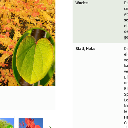
Wuchs:
D
cm
Al
s
et
d
ge
Blatt, Holz:
Di
ei
ve
ka
ve
D
un
Bl
Sp
L
Ni
l
H
Ce