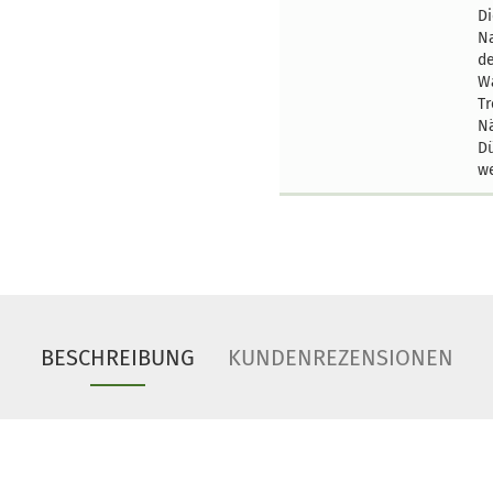
Di
Na
de
Wa
T
Nä
Dü
w
BESCHREIBUNG
KUNDENREZENSIONEN