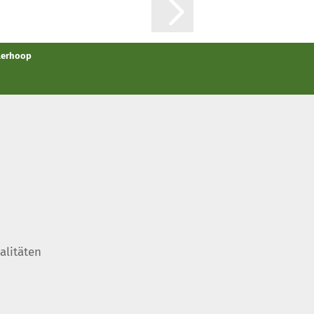
llerhoop
alitäten