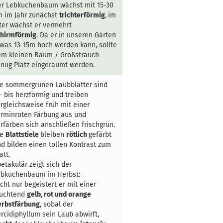
er Lebkuchenbaum wächst mit 15-30
 im Jahr zunächst
trichterförmig
,
im
ter wächst er vermehrt
chirmförmig
. Da er in unseren Gärten
was 13-15m hoch werden kann, sollte
em kleinen Baum / Großstrauch
nug Platz eingeräumt werden.
e sommergrünen Laubblätter sind
- bis herzförmig und treiben
rgleichsweise früh mit einer
rminroten Färbung aus und
rfärben sich anschließen frischgrün.
ie
Blattstiele
bleiben
rötlich
gefärbt
d bilden einen tollen Kontrast zum
att.
etakulär zeigt sich der
ebkuchenbaum im Herbst:
cht nur begeistert er mit einer
euchtend
gelb, rot und orange
erbstfärbung
, sobal der
rcidiphyllum sein Laub abwirft,