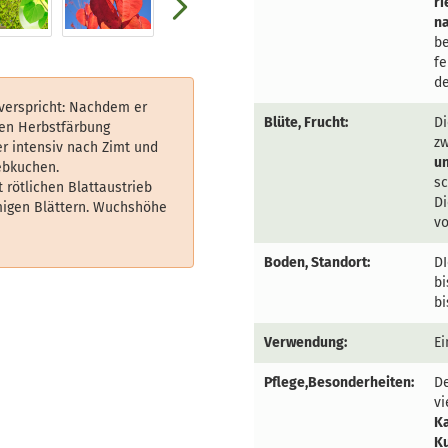
ri
na
be
fe
de
 verspricht: Nachdem er
Blüte, Frucht:
Di
den Herbstfärbung
zw
er intensiv nach Zimt und
un
ebkuchen.
sc
 rötlichen Blattaustrieb
D
migen Blättern. Wuchshöhe
vo
Boden, Standort:
DI
bi
bi
Verwendung:
Ei
Pflege,Besonderheiten:
De
v
K
K