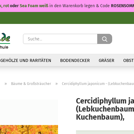
k, rot
oder
Sea Foam weiß
in den Warenkorb legen & Code
ROSENSOM
Suche...
GEHÖLZE UND RARITÄTEN
BODENDECKER
GRÄSER
OBST
»
»
n
Bäume & Großsträucher
Cercidiphyllum japonicum - (Lebkuchenbau
Cercidiphyllum j
(Lebkuchenbaum 
Kuchenbaum),