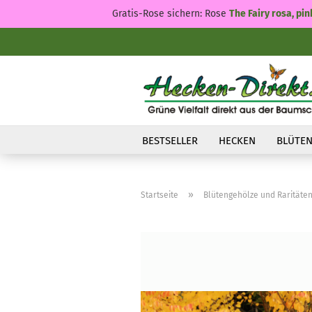
Gratis-Rose sichern: Rose
The Fairy rosa, pin
BESTSELLER
HECKEN
BLÜTEN
»
Startseite
Blütengehölze und Raritäte