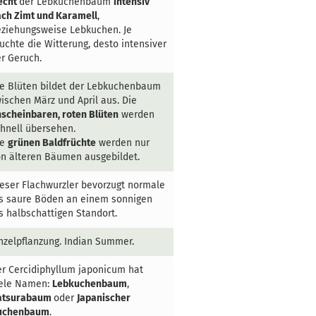
echt
der Lebkuchenbaum
intensiv
ch Zimt und Karamell
,
ziehungsweise Lebkuchen. Je
uchte die Witterung, desto intensiver
r Geruch.
e Blüten bildet der Lebkuchenbaum
ischen März und April aus. Die
scheinbaren, roten Blüten
werden
hnell übersehen.
ie
grünen Baldfrüchte
werden nur
n älteren Bäumen ausgebildet.
eser Flachwurzler bevorzugt normale
s saure Böden an einem sonnigen
s halbschattigen Standort.
nzelpflanzung. Indian Summer.
r Cercidiphyllum japonicum hat
iele Namen:
Lebkuchenbaum
,
atsurabaum
oder
Japanischer
uchenbaum
.