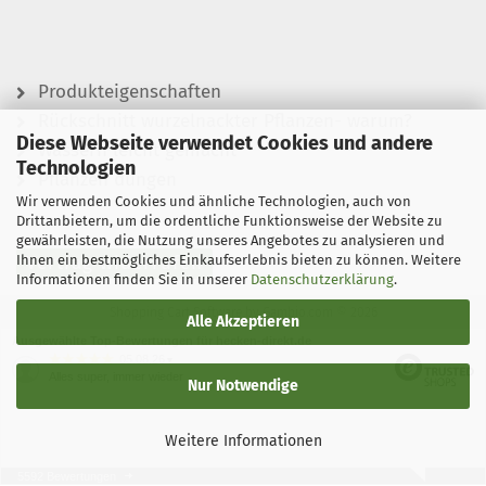
Produkteigenschaften
Rückschnitt wurzelnackter Pflanzen- warum?
Diese Webseite verwendet Cookies und andere
Wässern leicht gemacht
Technologien
Pflanzen düngen
Wir verwenden Cookies und ähnliche Technologien, auch von
Drittanbietern, um die ordentliche Funktionsweise der Website zu
gewährleisten, die Nutzung unseres Angebotes zu analysieren und
Ihnen ein bestmögliches Einkaufserlebnis bieten zu können. Weitere
Vertrag widerrufen
Informationen finden Sie in unserer
Datenschutzerklärung
.
Shopping Cart Software
by Gambio.com © 2026
Alle Akzeptieren
Ausgewählte Top-Bewertungen für hecken-direkt.de
05.08.26
▼
Alles super, immer wieder
Nur Notwendige
Weitere Informationen
5592 Bewertungen
05.08.26
▼