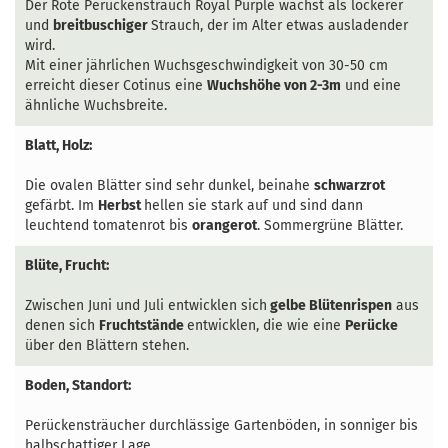
Der Rote Perückenstrauch Royal Purple wächst als lockerer
und
breitbuschiger
Strauch, der im Alter etwas ausladender
wird.
Mit einer jährlichen Wuchsgeschwindigkeit von 30-50 cm
erreicht dieser Cotinus eine
Wuchshöhe von 2-3m
und eine
ähnliche Wuchsbreite.
Blatt, Holz:
Die ovalen Blätter sind sehr dunkel, beinahe
schwarzrot
gefärbt. Im
Herbst
hellen sie stark auf und sind dann
leuchtend tomatenrot bis
orangerot
. Sommergrüne Blätter.
Blüte, Frucht:
Zwischen Juni und Juli entwicklen sich
gelbe Blütenrispen
aus
denen sich
Fruchtstände
entwicklen, die wie eine
Perücke
über den Blättern stehen.
Boden, Standort:
Perückensträucher durchlässige Gartenböden, in sonniger bis
halbschattiger Lage.