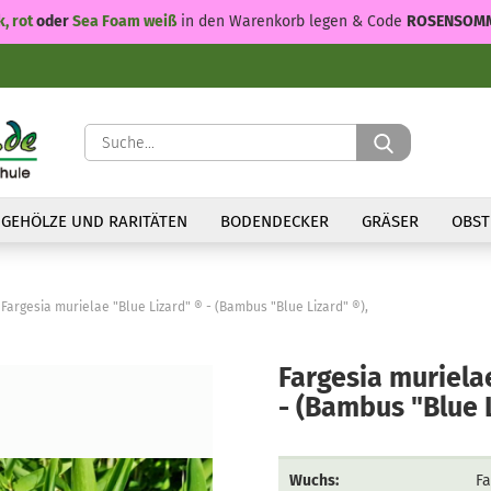
k, rot
oder
Sea Foam weiß
in den Warenkorb legen & Code
ROSENSOM
Suche...
GEHÖLZE UND RARITÄTEN
BODENDECKER
GRÄSER
OBST
Fargesia murielae "Blue Lizard" ® - (Bambus "Blue Lizard" ®),
Fargesia muriela
- (Bambus "Blue L
Wuchs:
Fa