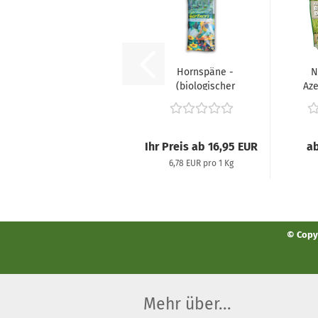
Hornspäne -
N
(biologischer
Az
Langzeitdünger),...
Zie
Ihr Preis ab 16,95 EUR
ab
6,78 EUR pro 1 Kg
© Copyr
Mehr über...