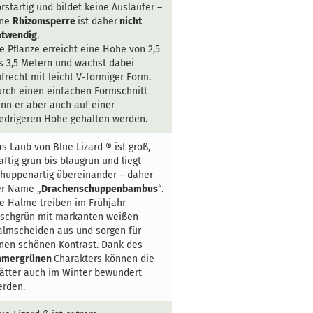
rstartig und bildet keine Ausläufer –
ine
Rhizomsperre
ist daher
nicht
otwendig
.
e Pflanze erreicht eine Höhe von 2,5
s 3,5 Metern und wächst dabei
frecht mit leicht V-förmiger Form.
rch einen einfachen Formschnitt
nn er aber auch auf einer
edrigeren Höhe gehalten werden.
s Laub von Blue Lizard ® ist groß,
äftig grün bis blaugrün und liegt
huppenartig übereinander – daher
er Name „
Drachenschuppenbambus
“.
e Halme treiben im Frühjahr
ischgrün mit markanten weißen
lmscheiden aus und sorgen für
nen schönen Kontrast. Dank des
mmergrünen
Charakters können die
ätter auch im Winter bewundert
erden.