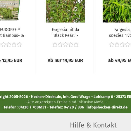
EUDORFF ®
Fargesia nitida
Fargesia
et Bambus- &
'Black Pearl' -
species "Iv
rgrasDünger...
(Bambus...
Ibis"® -
(Bambus..
 13,95 EUR
Ab nur 19,95 EUR
ab 49,95 
ight 2005-2026 - Hecken-Direkt.de, Inh. Gerd Wrage - Lohkamp 6 - 25373 E
- Alle angezeigten Preise sind inklusive MwSt. -
Telefon: 04120 / 7086131 - Telefax: 04120 / 336
info@hecken-direkt.de
Hilfe & Kontakt