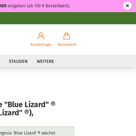
MER
eingeben (ab 150 € Bestellwert).
Kundenlogin
Warenkorb
STAUDEN
WEITERE
e "Blue Lizard" ®
izard" ®),
rgesia 'Blue Lizard' ® wächst