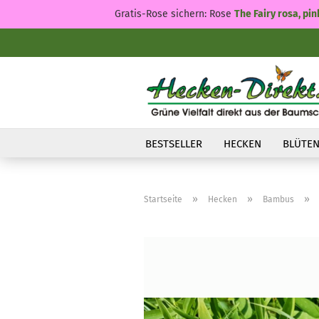
Gratis-Rose sichern: Rose
The Fairy rosa, pin
BESTSELLER
HECKEN
BLÜTEN
»
»
»
Startseite
Hecken
Bambus