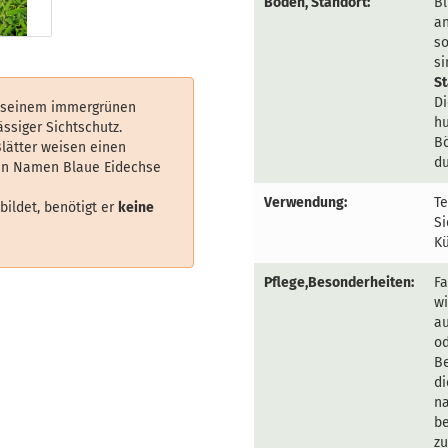
Boden, Standort:
Bl
an
so
s
S
Di
t seinem immergrünen
hu
ssiger Sichtschutz.
Bö
lätter weisen einen
du
den Namen Blaue Eidechse
Verwendung:
Te
ildet, benötigt er
keine
Si
Kü
Pflege,Besonderheiten:
Fa
wi
au
od
Be
di
na
b
zu