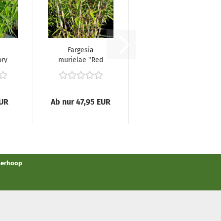
Fargesia
ory
murielae "Red
Zebra"® -
.
(Bambus...
EUR
Ab nur 47,95 EUR
llerhoop