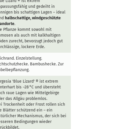
ue Lizard ® ist extrem
passungsfähig und gedeiht in
nnigen bis schattigen Lagen – ideal
ind
halbschattige, windgeschützte
tandorte
.
e Pflanze kommt sowohl mit
mosen als auch mit kalkhaltigen
den zurecht, bevorzugt jedoch gut
rchlässige, lockere Erde.
ichrand. Einzelstellung.
chtschutzhecke. Bambushecke. Zur
belbepflanzung.
rgesia 'Blue Lizard' ® ist extrem
nterhart bis –28 °C und übersteht
ch raue Lagen wie Mittelgebirge
er das Allgäu problemlos.
i Trockenheit oder Frost rollen sich
e Blätter schützend ein – ein
türlicher Mechanismus, der sich bei
esseren Bedingungen wieder
rückbildet.