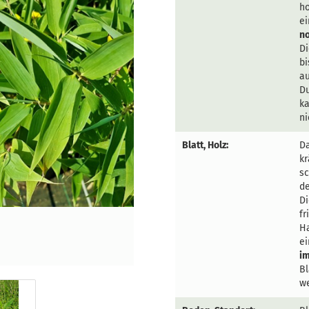
ho
e
n
Di
bi
au
Du
ka
ni
Blatt, Holz:
Da
kr
sc
d
Di
fr
Ha
ei
i
Bl
w