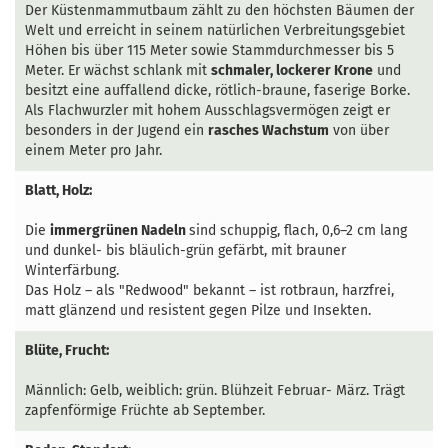
Der Küstenmammutbaum zählt zu den höchsten Bäumen der
Welt und erreicht in seinem natürlichen Verbreitungsgebiet
Höhen bis über 115 Meter sowie Stammdurchmesser bis 5
Meter. Er wächst schlank mit
schmaler, lockerer Krone
und
besitzt eine auffallend dicke, rötlich-braune, faserige Borke.
Als Flachwurzler mit hohem Ausschlagsvermögen zeigt er
besonders in der Jugend ein
rasches Wachstum
von über
einem Meter pro Jahr.
Blatt, Holz:
Die
immergrünen Nadeln
sind schuppig, flach, 0,6–2 cm lang
und dunkel- bis bläulich-grün gefärbt, mit brauner
Winterfärbung.
Das Holz – als "Redwood" bekannt – ist rotbraun, harzfrei,
matt glänzend und resistent gegen Pilze und Insekten.
Blüte, Frucht:
Männlich: Gelb, weiblich: grün. Blühzeit Februar- März. Trägt
zapfenförmige Früchte ab September.